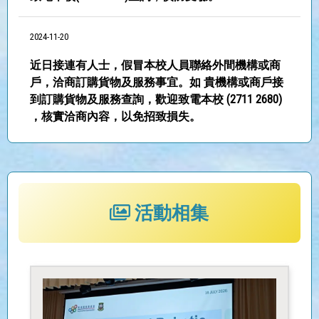
2024-11-20
近日接連有人士，假冒本校人員聯絡外間機構或商
戶，洽商訂購貨物及服務事宜。如 貴機構或商戶接
到訂購貨物及服務查詢，歡迎致電本校 (2711 2680)
，核實洽商內容，以免招致損失。
2026-07-18
本校機械人團隊代表香港勇奪機械奧運會歷屆最佳
成績
活動相集
2026-07-13
25-26 年度下學期 中五級
2026-07-13