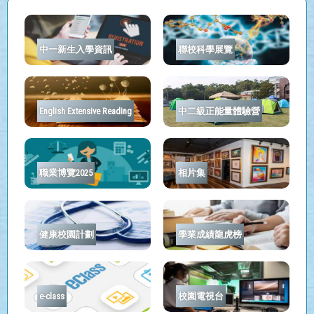
中一新生入學資訊
聯校科學展覽
English Extensive Reading
中二級正能量體驗營
職業博覽2025
相片集
健康校園計劃
學業成績龍虎榜
e-class
校園電視台