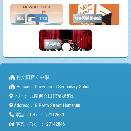
校訊
知書閱聽圖書館
音樂舞台
何文田官立中學
Homantin Government Secondary School
地址：
九龍何文田巴富街8號
Address：
8 Perth Street Homantin
電話（Tel）：
27112680
傳真（Fax）：
27142846