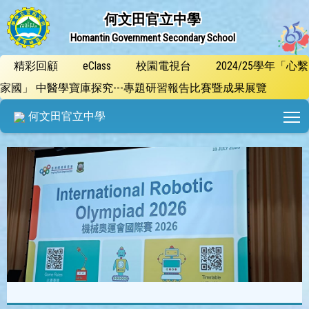
何文田官立中學
Homantin Government Secondary School
精彩回顧
eClass
校園電視台
2024/25學年「心繫
家國」 中醫學寶庫探究---專題研習報告比賽暨成果展覽
T
何文田官立中學