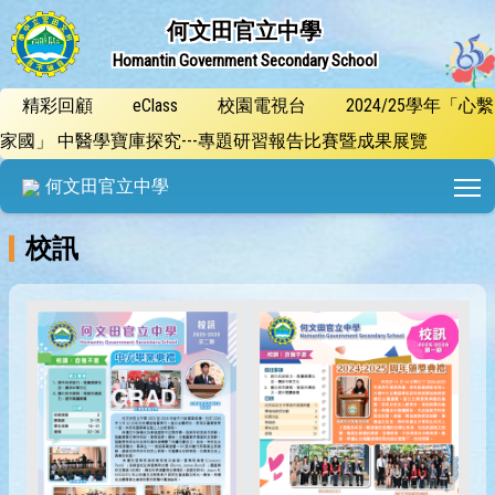
何文田官立中學
Homantin Government Secondary School
精彩回顧
eClass
校園電視台
2024/25學年「心繫
家國」 中醫學寶庫探究---專題研習報告比賽暨成果展覽
T
何文田官立中學
校訊