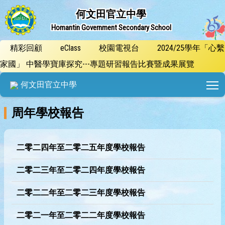
何文田官立中學
Homantin Government Secondary School
精彩回顧
eClass
校園電視台
2024/25學年「心繫
家國」 中醫學寶庫探究---專題研習報告比賽暨成果展覽
T
何文田官立中學
周年學校報告
二零二四年至二零二五年度學校報告
二零二三年至二零二四年度學校報告
二零二二年至二零二三年度學校報告
二零二一年至二零二二年度學校報告