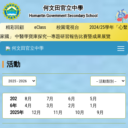
何文田官立中學
Homantin Government Secondary School
精彩回顧
eClass
校園電視台
2024/25學年「心繫
家國」 中醫學寶庫探究---專題研習報告比賽暨成果展覽
T
何文田官立中學
活動
202
8月
7月
6月
5月
6年
4月
3月
2月
1月
2025年
12月
11月
10月
9月