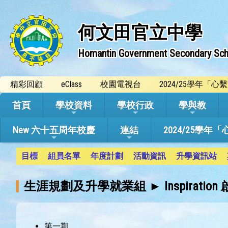
何文田官立中學
Homantin Government Secondary Sch
精彩回顧
eClass
校園電視台
2024/25學年「
首頁
學校資料
學校行政
學與教
New 六十五周年校慶
連結
2024/25
目標
組員名單
年度計劃
活動資訊
升學資訊站
生涯規劃及升學就業組 ► Inspiration
第一期