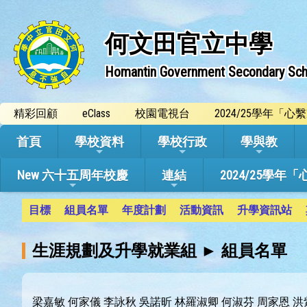
何文田官立中學
Homantin Government Secondary Sch
精彩回顧
eClass
校園電視台
2024/25學年「
首頁
學校資料
學校行政
學與教
New 六十五周年校慶
連結
2024/25
目標
組員名單
年度計劃
活動資訊
升學資訊站
生涯規劃及升學就業組 ► 組員名單
梁嘉敏 何家儀 李詠秋 吳諾昕 林羅淑卿 何淑芬 周家恩 