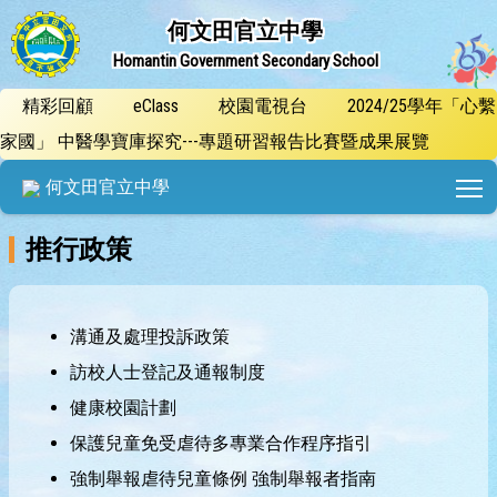
何文田官立中學
Homantin Government Secondary School
精彩回顧
eClass
校園電視台
2024/25學年「心繫
家國」 中醫學寶庫探究---專題研習報告比賽暨成果展覽
T
何文田官立中學
推行政策
溝通及處理投訴政策
訪校人士登記及通報制度
健康校園計劃
保護兒童免受虐待多專業合作程序指引
強制舉報虐待兒童條例 強制舉報者指南