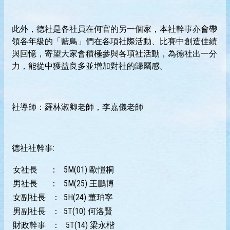
此外，德社是各社員在何官的另一個家，本社幹事亦會帶
領各年級的「藍鳥」們在各項社際活動、比賽中創造佳績
與回憶，寄望大家會積極參與各項社活動，為德社出一分
力，能從中獲益良多並增加對社的歸屬感。
社導師：羅林淑卿老師，李嘉儀老師
德社社幹事:
女社長 ：
5M(01) 歐愷桐
男社長 ：
5M(25) 王鵬博
女副社長 ：
5H(24) 董珀寧
男副社長 ：
5T(10) 何洛賢
財政幹事 ：
5T(14) 梁永楷