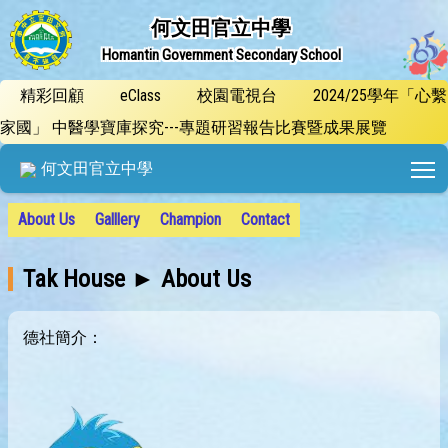
何文田官立中學
Homantin Government Secondary School
精彩回顧
eClass
校園電視台
2024/25學年「心繫
家國」 中醫學寶庫探究---專題研習報告比賽暨成果展覽
T
何文田官立中學
About Us
Galllery
Champion
Contact
Tak House ► About Us
德社簡介：