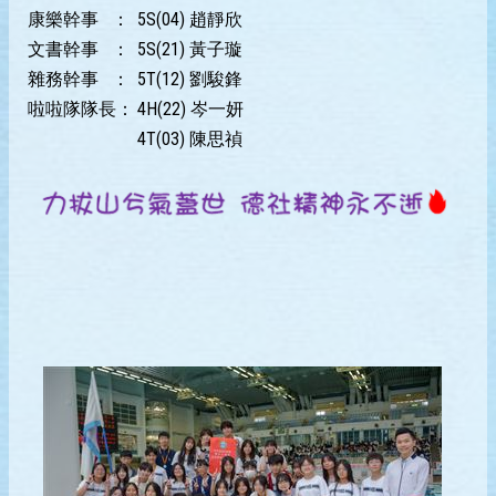
康樂幹事 ：
5S(04) 趙靜欣
文書幹事 ：
5S(21) 黃子璇
雜務幹事 ：
5T(12) 劉駿鋒
啦啦隊隊長：
4H(22) 岑一妍
4T(03) 陳思禎