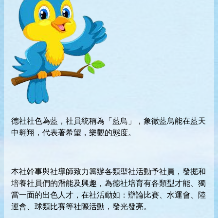
德社社色為藍，社員統稱為「藍鳥」，象徵藍鳥能在藍天
中翱翔，代表著希望，樂觀的態度。
本社幹事與社導師致力籌辦各類型社活動予社員，發掘和
培養社員們的潛能及興趣，為德社培育有各類型才能、獨
當一面的出色人才，在社活動如：辯論比賽、水運會、陸
運會、球類比賽等社際活動，發光發亮。