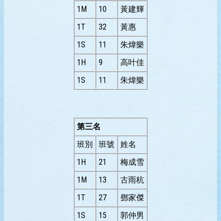
1M
10
黃建輝
1T
32
黃惠
1S
11
朱煒樂
1H
9
高叶佳
1S
11
朱煒樂
第三名
班別
班號
姓名
1H
21
梅成雪
1M
13
古雨杭
1T
27
鄧家傑
1S
15
郭仲男