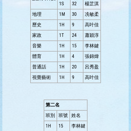
1S
32
楊芷淇
地理
1M
30
冼敏柔
歷史
1H
9
高叶佳
家政
1T
24
蕭穎淳
音樂
1H
15
李林鍵
體育
1H
4
張錦煒
普通話
1H
20
呂秀盈
視覺藝術
1H
9
高叶佳
第二名
班別
班號
姓名
1H
15
李林鍵