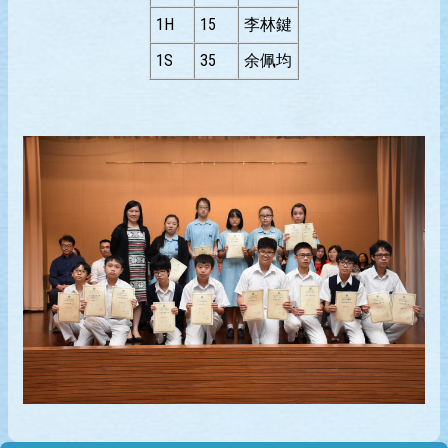
1H
15
李林鍵
1S
35
余佩均