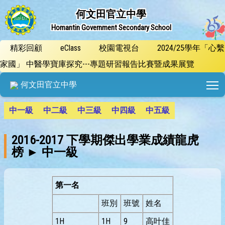
何文田官立中學
Homantin Government Secondary School
精彩回顧
eClass
校園電視台
2024/25學年「心繫
家國」 中醫學寶庫探究---專題研習報告比賽暨成果展覽
T
何文田官立中學
中一級
中二級
中三級
中四級
中五級
2016-2017 下學期傑出學業成績龍虎
榜 ► 中一級
第一名
班別
班號
姓名
1H
1H
9
高叶佳