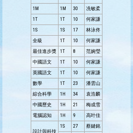
1M
1M
30
冼敏柔
1T
1T
10
何家謙
1S
1S
17
林泳佟
全級
1T
10
何家謙
最佳進步獎
1T
8
范婉瑩
中國語文
1T
10
何家謙
英國語文
1T
10
何家謙
數學
1T
23
潘雲山
綜合科學
1H
34
袁浩麟
中國歷史
1H
21
梅成雪
電腦認知
1H
9
高叶佳
1S
27
蔡鍵銘
設計與科技