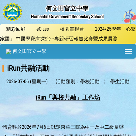
何文田官立中學
Homantin Government Secondary School
精彩回顧
eClass
校園電視台
2024/25學年「心繫
家國」 中醫學寶庫探究---專題研習報告比賽暨成果展覽
T
何文田官立中學
iRun共融活動
2026-07-06 (星期一)
活動類別：學校活動
¦
學生活動
iRun
「與校共融」工作坊
體育科於2026年7月6日誠邀東華三院為中一及中二級舉辦