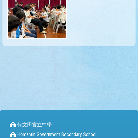
何文田官立中學
Homantin Government Secondary School