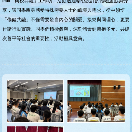
iRun「與校共融」工作坊。活動透過精心設計的體驗遊戲與分
享，讓同學親身感受特殊需要人士的處境與需求，從中領悟
「傷健共融」不僅需要發自內心的關愛、接納與同理心，更要
付諸行動實踐。同學們積極參與，深刻體會到擁抱多元、共建
友善平等社會的重要性，活動極具意義。