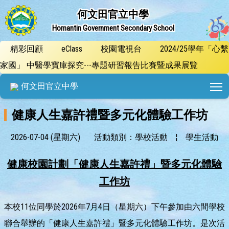
何文田官立中學
Homantin Government Secondary School
精彩回顧
eClass
校園電視台
2024/25學年「心繫
家國」 中醫學寶庫探究---專題研習報告比賽暨成果展覽
T
何文田官立中學
健康人生嘉許禮暨多元化體驗工作坊
2026-07-04 (星期六)
活動類別：學校活動
¦
學生活動
健康校園計劃
「健康人生嘉許禮」
暨多元化體驗
工作坊
本校11位同學於2026年7月4日（星期六）下午參加由六間學校
聯合舉辦的「健康人生嘉許禮」暨多元化體驗工作坊。是次活