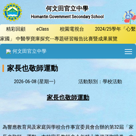
何文田官立中學
Homantin Government Secondary School
精彩回顧
eClass
校園電視台
2024/25學年「心繫
家國」 中醫學寶庫探究---專題研習報告比賽暨成果展覽
T
何文田官立中學
家長也敬師運動
2026-06-08 (星期一)
活動類別：學校活動
家長也敬師運動
為響應教育局及家庭與學校合作事宜委員會合辦的第32屆「家