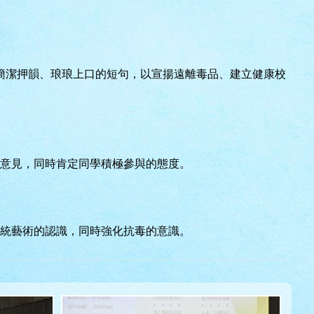
簡潔押韻、琅琅上口的短句，以宣揚遠離毒品、建立健康校
意見，同時肯定同學積極參與的態度。
統藝術的認識，同時強化抗毒的意識。