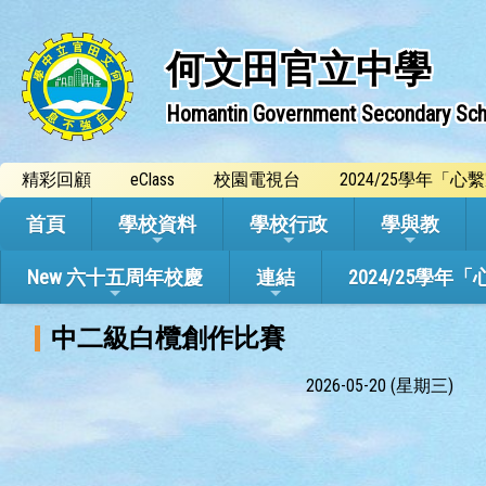
何文田官立中學
Homantin Government Secondary Sch
精彩回顧
eClass
校園電視台
2024/25學年「
首頁
學校資料
學校行政
學與教
New 六十五周年校慶
連結
2024/25
中二級白欖創作比賽
2026-05-20 (星期三)