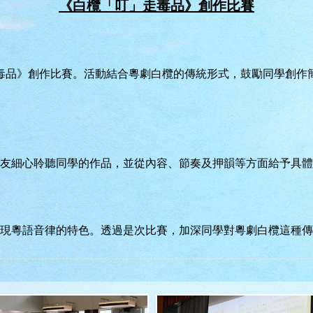
《白欖「叮」走毒品》創作比賽
走毒品》創作比賽。活動結合粵劇白欖的傳統形式，鼓勵同學創作
友細心聆聽同學的作品，並從內容、節奏及押韻等方面給予具體
現粵語音律的特色。透過是次比賽，加深同學對粵劇白欖這種傳