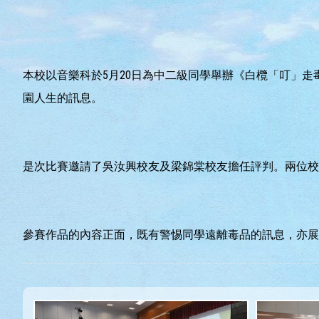
本校以音樂科於5月20日為中二級同學舉辦《白欖「叮」
園人生的訊息。
是次比賽邀請了吳汝興校友及梁錦棠校友擔任評判。兩位校
參賽作品的內容正面，既有警惕同學遠離毒品的訊息，亦展