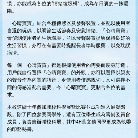
慣，亦能成為各位的“情緒垃圾桶”，成為冬日裏的一抹暖
陽。
「心晴寶寶」結合各種傳感器及發聲裝置，並配以使用者
自選的玩偶，以調節生活節奏及安慰情緒。「心晴寶寶」
會偵測使用者的生活環境，並以發聲裝置提醒保持良好的
生活習慣，亦可在有需要時提醒長者準時服藥，以免耽誤
病情。
每一個「心晴寶寶」都是根據使用者的需要而度身訂造，
用戶能自行選擇「心晴寶寶」的外觀，亦可以選擇以親友
的聲音作為內置的語音，令使用者倍感親切，又可選擇不
同的傳感器配合需要，令「心晴寶寶」更貼合各位的需
求。
本校連續十年參加聯校科學展覽比賽並成功進入展覽階
段。除了四位參賽同學外，還有五位學生成為籌備委員會
成員，負責籌辦聯校科展，其中4H葉文倩同學更成為執委
的印務秘書。