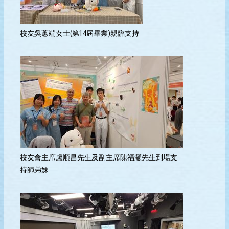
校友吳蕙端女士(第14屆畢業)親臨支持
校友會主席盧順昌先生及副主席陳福灦先生到場支
持師弟妹