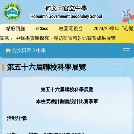
何文田官立中學
Homantin Government Secondary School
精彩回顧
eClass
校園電視台
2024/25學年「心繫
家國」 中醫學寶庫探究---專題研習報告比賽暨成果展覽
T
何文田官立中學
第五十六屆聯校科學展覽
第五十六屆聯校科學展覽
本校榮獲計劃書設計比賽季軍
活動詳情
: