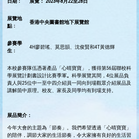
日期﹕
展覽：
20
23
年
8
月
22
至
2
8
日
展覽地
香港中央圖書館地下展覽館
點﹕
參賽學
4H廖碧瑤、莫思韻、沈俊賢和4T黃德輝
生﹕
本校參賽隊伍憑著產品「心晴寶寶」，獲得第56屆聯校科
學展覽計劃書設計比賽季軍
。
科學展覽其間，4位展品負
責人與25位中一至中四介紹員一同向到場觀眾介紹展品及
講解箇中原理。校友、家長及同學均有到場支持。
展品簡介：
今年大會的主題為「節奏」。我們希望透過「心晴寶寶」
的陪伴，調節大家的生活節奏，令大家擁有良好的生活習