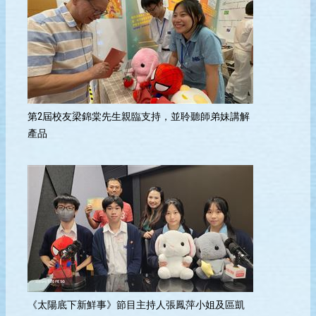
第2屆校友梁錦棠先生親臨支持，並聆聽師弟妹講解
產品
《太陽底下新鮮事》節目主持人張鳳萍小姐及區凱