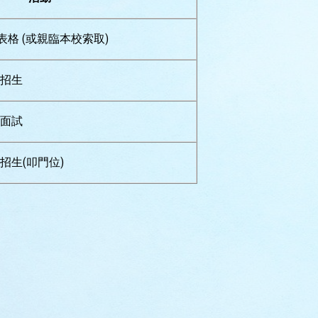
格 (或親臨本校索取)
一招生
一面試
一招生(叩門位)