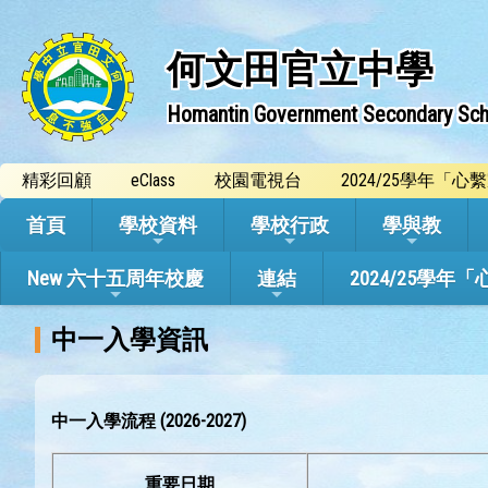
何文田官立中學
Homantin Government Secondary Sch
精彩回顧
eClass
校園電視台
2024/25學年「
首頁
學校資料
學校行政
學與教
New 六十五周年校慶
連結
2024/25
中一入學資訊
中一入學流程 (2026-2027)
重要日期