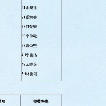
2T余樂進
2T張瀚睿
3S何榮樂
3S李倬毅
3S曾焯熙
4H李俊杰
4S余曉薇
5H林俊熙
獎項
得獎學生