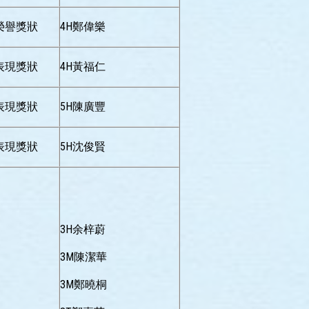
榮譽獎狀
4H鄭偉樂
表現獎狀
4H黃福仁
表現獎狀
5H陳廣豐
表現獎狀
5H沈俊賢
3H余梓蔚
3M陳潔華
3M鄭曉桐