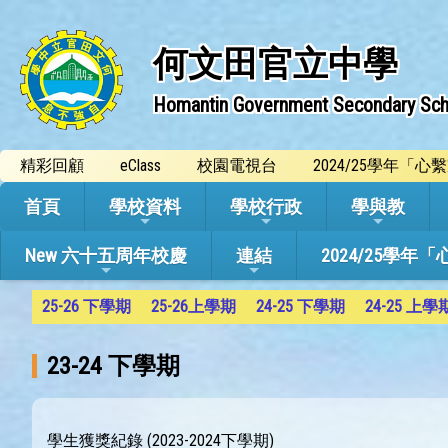
何文田官立中學
Homantin Government Secondary Sch
精彩回顧
eClass
校園電視台
2024/25學年「
首頁
學校資料
學校行政
學與教
New 六十五周年校慶
連結
2024/25
25-26 下學期
25-26上學期
24-25 下學期
24-25 上學
23-24 下學期
學生獲獎紀錄 (2023-2024下學期)