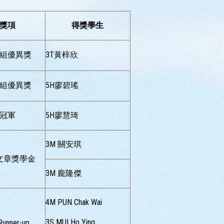
獎項
得獎學生
組優異獎
3T黃梓欣
組優異獎
5H廖碧瑤
冠軍
5H廖慧琦
3M 關安琪
文章獎學金
3M 龐隆傑
4M PUN Chak Wai
3S MUI Ho Ying
unner-up