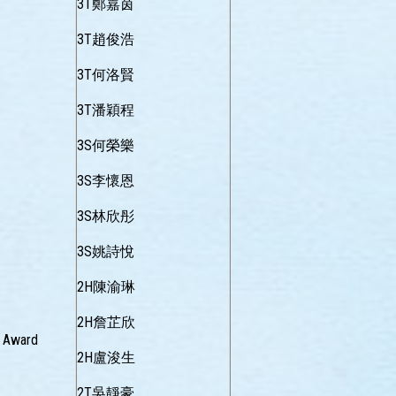
3T鄭嘉茵
3T趙俊浩
3T何洛賢
3T潘穎程
3S何榮樂
3S李懷恩
3S林欣彤
3S姚詩悅
2H陳渝琳
2H詹芷欣
 Award
2H盧浚生
2T吳靜豪