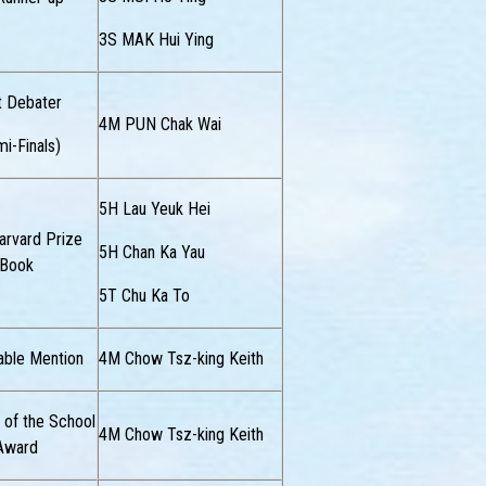
3S MAK Hui Ying
t Debater
4M PUN Chak Wai
i-Finals)
5H Lau Yeuk Hei
arvard Prize
5H Chan Ka Yau
Book
5T Chu Ka To
able Mention
4M Chow Tsz-king Keith
 of the School
4M Chow Tsz-king Keith
Award