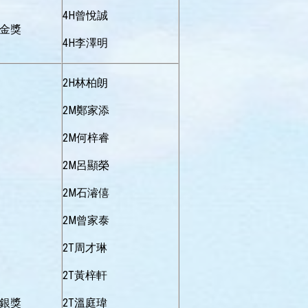
4H曾悅誠
金獎
4H李澤明
2H林柏朗
2M鄭家添
2M何梓睿
2M呂顯榮
2M石濬僖
2M曾家泰
2T周才琳
2T黃梓軒
銀獎
2T溫庭瑋