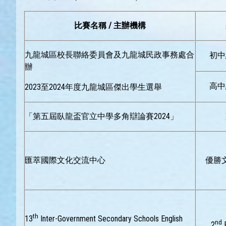
比賽名稱 / 主辦機構
九龍城區校長聯絡委員會及九龍城民政事務處合
初中
辦
高中
2023至2024年度九龍城區傑出學生選舉
「第五屆臥龍盃官立中學多角辯論賽2024」
匯萃國際文化交流中心
優勝
th
13
Inter-Government Secondary Schools English
nd
2
R