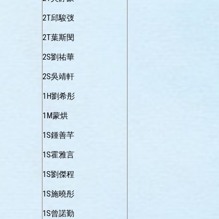
2T邱駿弢
2T葉斯閔
2S劉祐華
2S吳靖軒
1H劉希彤
1M蒙烘
1S鍾善芊
1S霍雅言
1S劉傑程
1S施曉彤
1S曾諾勤