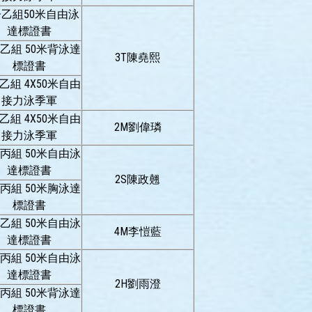
乙組50米自由泳
達標證書
乙組 50米背泳達
3T陳堯熙
標證書
乙組 4X50米自由
接力泳季軍
乙組 4X50米自由
2M劉偉璘
接力泳季軍
丙組 50米自由泳
達標證書
2S陳政翹
丙組 50米胸泳達
標證書
乙組 50米自由泳
4M李愷藍
達標證書
丙組 50米自由泳
達標證書
2H劉雨澄
丙組 50米背泳達
標證書