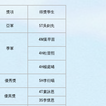
獎項
得獎學生
亞軍
5T吳釗先
4M葉早苗
季軍
4H杜晉熙
4H楊庭晞
優秀獎
5H李衍暘
4T婁詠恩
優異獎
3S李懷恩