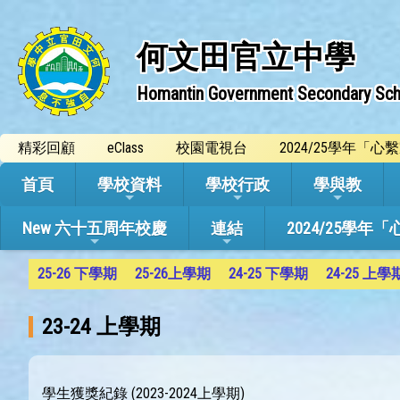
何文田官立中學
Homantin Government Secondary Sch
精彩回顧
eClass
校園電視台
2024/25學年「
首頁
學校資料
學校行政
學與教
New 六十五周年校慶
連結
2024/25
25-26 下學期
25-26上學期
24-25 下學期
24-25 上學
23-24 上學期
學生獲獎紀錄 (2023-2024上學期)