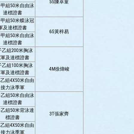
5S陳卓童
甲組50米自由泳
達標證書
甲組50米蝶泳冠
軍及達標證書
6S黃梓易
甲組50米自由泳
達標證書
子乙組200米胸泳
冠軍及達標證書
子乙組100米胸泳
4M徐煒峻
季軍及達標證書
乙組4X50米自由
接力泳季軍
乙組50米自由泳
達標證書
乙組50米背泳達
3T張家齊
標證書
乙組4X50米自由
接力泳季軍