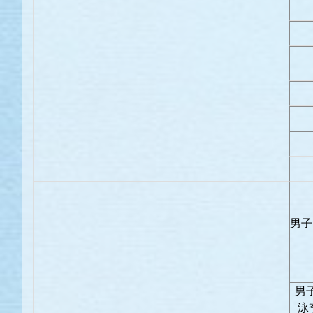
男子
男
泳