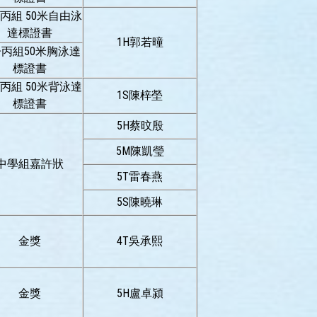
丙組 50米自由泳
達標證書
1H郭若曈
丙組50米胸泳達
標證書
丙組 50米背泳達
1S陳梓塋
標證書
5H蔡旼殷
5M陳凱瑩
中學組嘉許狀
5T雷春燕
5S陳曉琳
金獎
4T吳承熙
金獎
5H盧卓潁