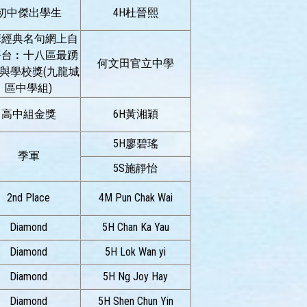
初中傑出學生
4H杜晉熙
華經典名句網上自
平台︰十八區最踴
何文田官立中學
與學校獎(九龍城
區中學組)
高中組金獎
6H黃湘穎
5H廖碧瑤
季軍
5S施靜怡
2nd Place
4M Pun Chak Wai
Diamond
5H Chan Ka Yau
Diamond
5H Lok Wan yi
Diamond
5H Ng Joy Hay
Diamond
5H Shen Chun Yin