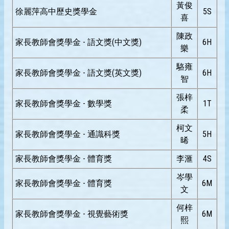
黃俊
徐麗萍高中歷史獎學金
5S
喜
陳政
家長教師會獎學金 - 語文獎(中文獎)
6H
樂
駱雍
家長教師會獎學金 - 語文獎(英文獎)
6H
智
張梓
家長教師會獎學金 - 數學獎
1T
柔
柯文
家長教師會獎學金 - 通識科獎
5H
晞
家長教師會獎學金 - 體育獎
李滙
4S
岑學
家長教師會獎學金 - 體育獎
6M
文
何梓
家長教師會獎學金 - 視覺藝術獎
6M
熙