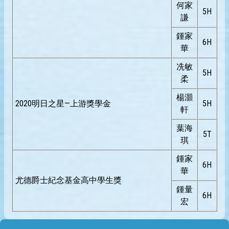
何家
5H
謙
鍾家
6H
華
冼敏
5H
柔
楊灝
2020明日之星—上游獎學金
5H
軒
葉海
5T
琪
鍾家
6H
華
尤德爵士紀念基金高中學生獎
鍾量
6H
宏