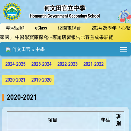
何文田官立中學
Homantin Government Secondary School
精彩回顧
eClass
校園電視台
2024/25學年「心繫
家國」 中醫學寶庫探究---專題研習報告比賽暨成果展覽
T
何文田官立中學
2024-2025
2023-2024
2022-2023
2021-2022
2020-2021
2019-2020
2020-2021
班
項目
學生
別