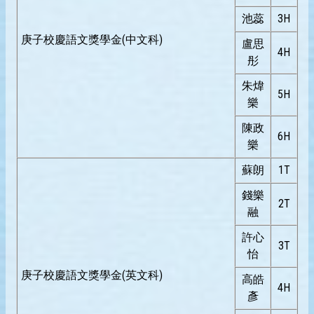
池蕊
3H
庚子校慶語文獎學金(中文科)
盧思
4H
彤
朱煒
5H
樂
陳政
6H
樂
蘇朗
1T
錢樂
2T
融
許心
3T
怡
庚子校慶語文獎學金(英文科)
高皓
4H
彥