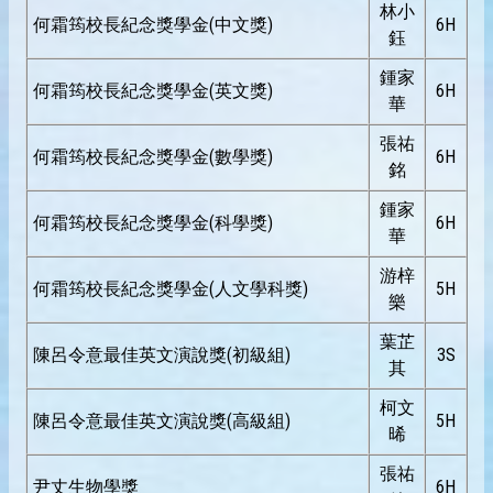
林小
何霜筠校長紀念獎學金(中文獎)
6H
鈺
鍾家
何霜筠校長紀念獎學金(英文獎)
6H
華
張祐
何霜筠校長紀念獎學金(數學獎)
6H
銘
鍾家
何霜筠校長紀念獎學金(科學獎)
6H
華
游梓
何霜筠校長紀念獎學金(人文學科獎)
5H
樂
葉芷
陳呂令意最佳英文演說獎(初級組)
3S
其
柯文
陳呂令意最佳英文演說獎(高級組)
5H
晞
張祐
尹丈生物學獎
6H