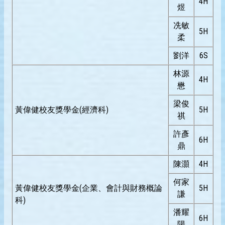
4H
煜
冼敏
5H
柔
劉洋
6S
林源
4H
懋
梁俊
黃偉健校友獎學金(經濟科)
5H
祺
許彥
6H
鼎
陳灝
4H
何家
黃偉健校友獎學金(企業、會計與財務概論
5H
謙
科)
潘耀
6H
陽