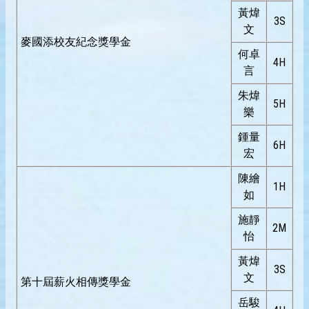
黃煒
3S
文
麥國添校友紀念獎學金
何卓
4H
言
朱煒
5H
樂
鍾量
6H
宏
陳繪
1H
如
施靜
2M
怡
黃煒
3S
文
第十屆薪火相傳獎學金
岳駿