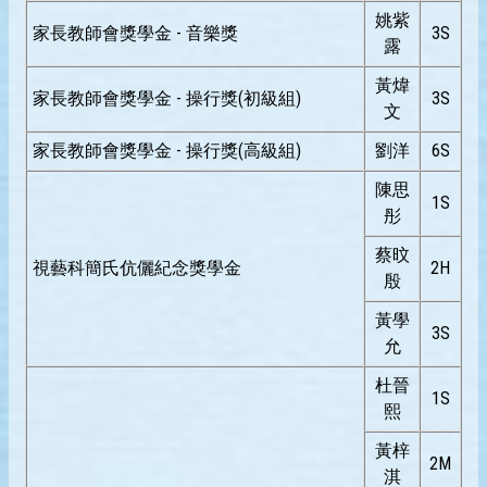
姚紫
家長教師會獎學金 - 音樂獎
3S
露
黃煒
家長教師會獎學金 - 操行獎(初級組)
3S
文
家長教師會獎學金 - 操行獎(高級組)
劉洋
6S
陳思
1S
彤
蔡旼
視藝科簡氏伉儷紀念獎學金
2H
殷
黃學
3S
允
杜晉
1S
熙
黃梓
2M
淇