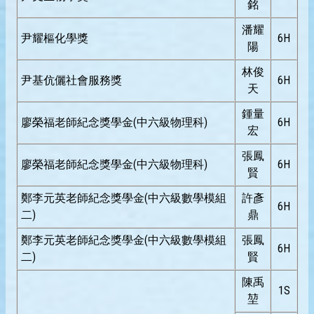
銘
潘耀
尹耀樞化學獎
6H
陽
林俊
尹基伉儷社會服務獎
6H
天
鍾量
廖榮福老師紀念獎學金(中六級物理科)
6H
宏
張鳳
廖榮福老師紀念獎學金(中六級物理科)
6H
賢
鄭李元英老師紀念獎學金(中六級數學模組
許彥
6H
二)
鼎
鄭李元英老師紀念獎學金(中六級數學模組
張鳳
6H
二)
賢
陳禹
1S
堃