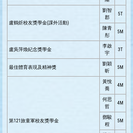
劉智
5T
郡
盧鶴炘校友獎學金(課外活動)
陳青
5M
彤
李啟
盧吳萍煥紀念獎學金
3T
宇
劉穎
最佳體育表現及精神獎
5M
昕
黃悅
4M
喬
何思
4M
哲
鄧駿
第121旅童軍校友獎學金
5M
程