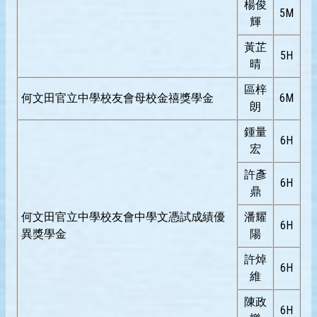
楊俊
5M
輝
黃芷
5H
晴
區梓
何文田官立中學校友會母校金禧獎學金
6M
朗
鍾量
6H
宏
許彥
6H
鼎
何文田官立中學校友會中學文憑試成績優
潘耀
6H
異獎學金
陽
許焯
6H
維
陳政
6H