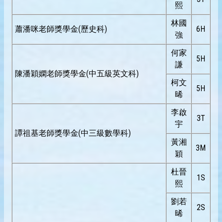
熙
林國
蕭潘咪老師獎學金(歷史科)
6H
強
何家
5H
謙
陳潘穎嫻老師獎學金(中五級英文科)
柯文
5H
晞
李啟
3T
宇
譚祖基老師獎學金(中三級數學科)
黃湘
3M
穎
杜晉
1S
熙
劉若
2S
晞