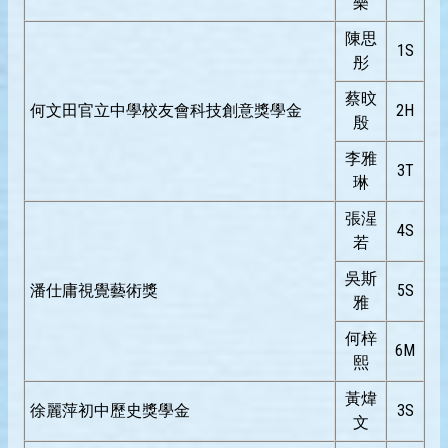
樂
陳思
1S
彤
蔡旼
何文田官立中學校友會科技創意獎學金
2H
殷
李雅
3T
琳
張湦
4S
若
吳斯
潘仕庸視覺藝術獎
5S
雅
何梓
6M
熙
黃煒
徐麗萍初中歷史獎學金
3S
文