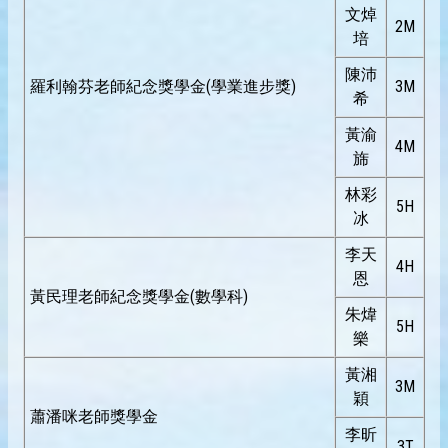
文焯
2M
培
陳沛
羅利翰芬老師紀念獎學金(學業進步獎)
3M
希
黃渝
4M
旆
林彩
5H
冰
李天
4H
恩
黃民理老師紀念獎學金(數學科)
朱煒
5H
樂
黃湘
3M
穎
蕭潘咪老師獎學金
李昕
3T