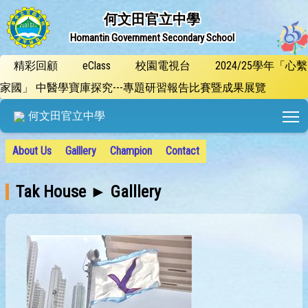
何文田官立中學
Homantin Government Secondary School
精彩回顧
eClass
校園電視台
2024/25學年「心繫
家國」 中醫學寶庫探究---專題研習報告比賽暨成果展覽
T
何文田官立中學
About Us
Galllery
Champion
Contact
Tak House ► Galllery