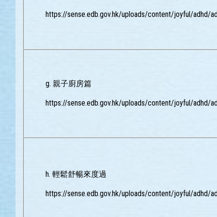
https://sense.edb.gov.hk/uploads/content/joyful/adhd/
g. 親子廚房篇
https://sense.edb.gov.hk/uploads/content/joyful/adhd/a
h. 輕鬆舒暢來度過
https://sense.edb.gov.hk/uploads/content/joyful/adhd/a