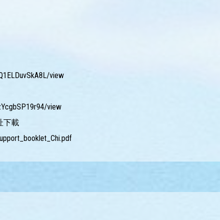
eCQ1ELDuvSkA8L/view
CxzYcgbSP19r94/view
址下載
/Support_booklet_Chi.pdf