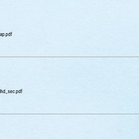
eap.pdf
dhd_sec.pdf