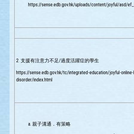
https://sense.edb.gov.hk/uploads/content/joyful/asd/ef
2. 支援有注意力不足/過度活躍症的學生
https://sense.edb.gov.hk/tc/integrated-education/joyful-online-
disorder/index.html
a. 親子溝通．有策略