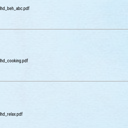
adhd_beh_abc.pdf
dhd_cooking.pdf
dhd_relax.pdf