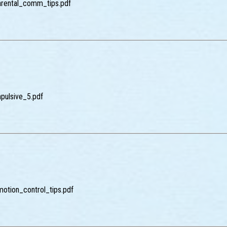
parental_comm_tips.pdf
mpulsive_5.pdf
motion_control_tips.pdf