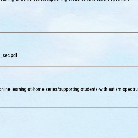
d_sec.pdf
-online-learning-at-home-series/supporting-students-with-autism-spectr