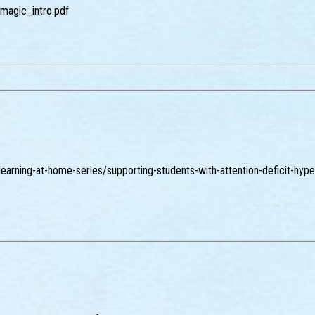
_magic_intro.pdf
learning-at-home-series/supporting-students-with-attention-deficit-hyper