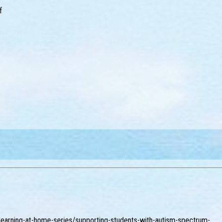
f
e-learning-at-home-series/supporting-students-with-autism-spectrum-