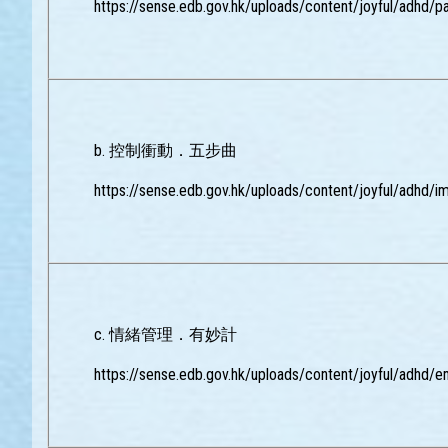
https://sense.edb.gov.hk/uploads/content/joyful/adhd/
b. 控制衝動．五步曲
https://sense.edb.gov.hk/uploads/content/joyful/adhd/i
c. 情緒管理．有妙計
https://sense.edb.gov.hk/uploads/content/joyful/adhd/e