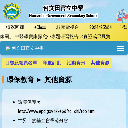
何文田官立中學
Homantin Government Secondary School
精彩回顧
eClass
校園電視台
2024/25學年「心繫
家國」 中醫學寶庫探究---專題研習報告比賽暨成果展覽
T
何文田官立中學
目標及組員名單
年度計劃
活動資訊
其他資源
環保教育 ► 其他資源
環境保護署
http://www.epd.gov.hk/epd/tc_chi/top.html
世界自然基金會香港分會