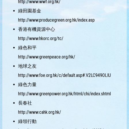
http://www.wwf.org.hk/
綠田園基金
http://www.producegreen.org.hk/index.asp
香港有機資源中心
http://www.hkorc.org/tc/
綠色和平
http://www.greenpeace.org/hk/
地球之友
http://www.foe.org.hk/c/default.asp#.V2LC949OLIU
綠色力量
http://www.greenpower.org.hk/html/chi/index.shtml
長春社
http://www.cahk.org.hk/
綠領行動