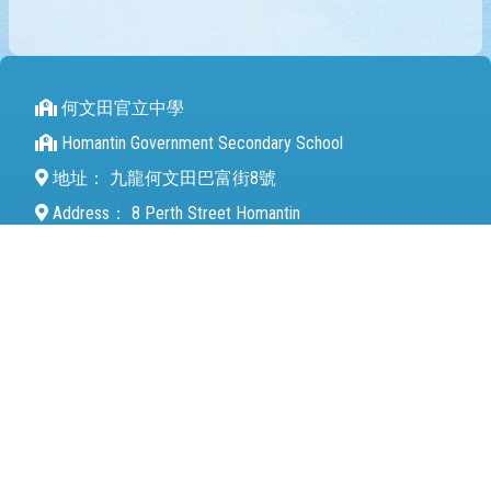
何文田官立中學
Homantin Government Secondary School
地址：
九龍何文田巴富街8號
Address：
8 Perth Street Homantin
電話（Tel）：
27112680
傳真（Fax）：
27142846
電郵（Email）：
mail@hmtgss.edu.hk
© 2026 版權所有
Powered by
Friendly Portal System
v
10.59