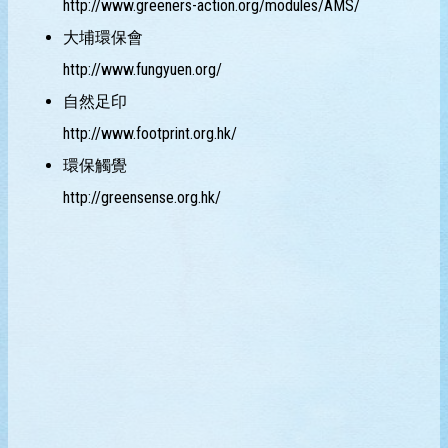
http://www.greeners-action.org/modules/AMS/
大埔環保會
http://www.fungyuen.org/
自然足印
http://www.footprint.org.hk/
環保觸覺
http://greensense.org.hk/