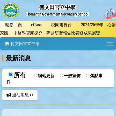
何文田官立中學
Homantin Government Secondary School
精彩回顧
eClass
校園電視台
2024/25學年「心繫
家國」 中醫學寶庫探究---專題研習報告比賽暨成果展覽
T
何文田官立中學
最新消息
所有
網站更新
一般宣佈
焦點事
件
過往消息 >>