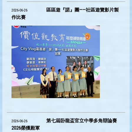
區區遊『諾』團——社區遊覽影片製
2026-06-26
作比賽
第七屆卧龍盃官立中學多角辯論賽
2026-06-26
2026榮獲殿軍