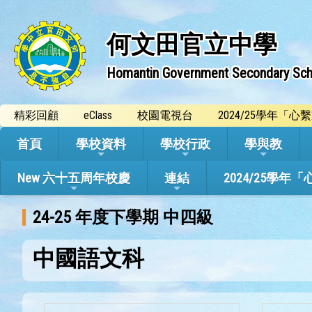
何文田官立中學
Homantin Government Secondary Sch
精彩回顧
eClass
校園電視台
2024/25學年「
首頁
學校資料
學校行政
學與教
New 六十五周年校慶
連結
2024/25
24-25 年度下學期 中四級
中國語文科