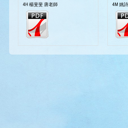
4H 楊斐斐 唐老師
4M 姚