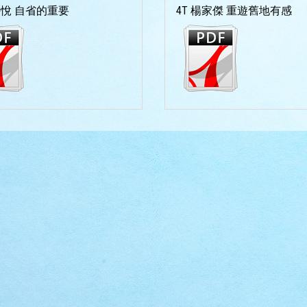
詩悅 自省的重要
4T 楊家傑 重遊舊地有感