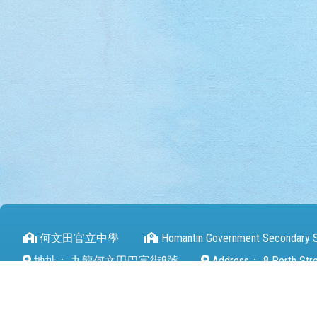
何文田官立中學
Homantin Government Secondary 
地址：
九龍何文田巴富街8號
Address：
8 Perth Str
電話（Tel）：
27112680
傳真