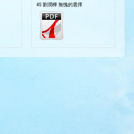
4S 劉潤樺 無愧的選擇