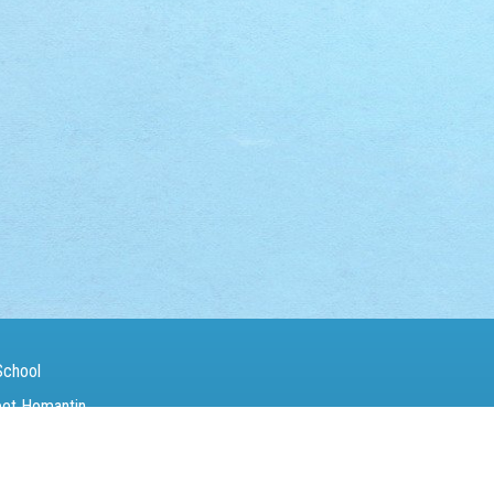
School
eet Homantin
（Fax）：
27142846
電郵（Email）：