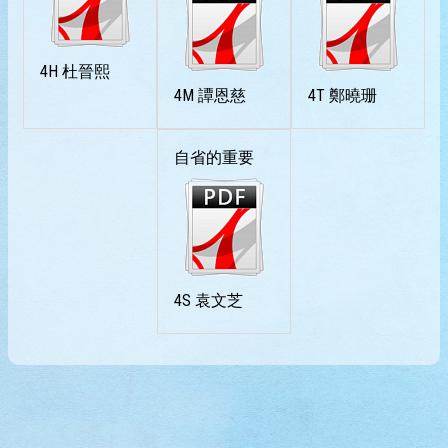
4H 杜晉熙
4M 譚恩慈
4T 鄭曉珊
自省的重要
4S 袁文芝