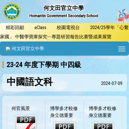
何文田官立中學
Homantin Government Secondary School
精彩回顧
eClass
校園電視台
2024/25學年「心繫
家國」 中醫學寶庫探究---專題研習報告比賽暨成果展覽
T
何文田官立中學
23-24 年度下學期 中四級
中國語文科
2024-07-09
何官風景
博學多才較修
博學多才較修
身立德重要
身立德重要