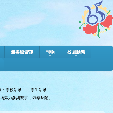
圖書館資訊
刊物
校園動態
別：學校活動
¦
學生活動
學均落力參與賽事，氣氛熱鬧。