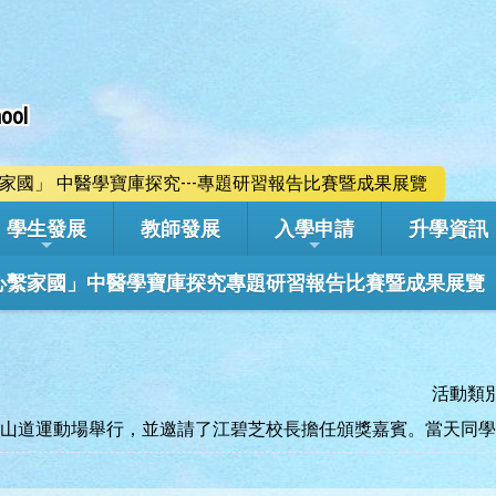
ool
心繫家國」 中醫學寶庫探究---專題研習報告比賽暨成果展覽
學生發展
教師發展
入學申請
升學資訊
學年「心繫家國」中醫學寶庫探究專題研習報告比賽暨成果展覽
活動類
鑽石山斧山道運動場舉行，並邀請了江碧芝校長擔任頒獎嘉賓。當天同