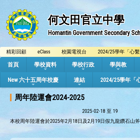
何文田官立中學
Homantin Government Secondary Sch
精彩回顧
eClass
校園電視台
2024/25學年「
首頁
學校資料
學校行政
學與教
New 六十五周年校慶
連結
2024/25
周年陸運會2024-2025
2025-02-18 至 19
本校周年陸運會於2025年2月18日及2月19日假九龍