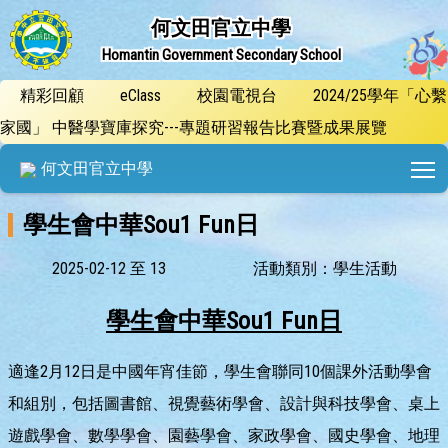
何文田官立中學
Homantin Government Secondary School
精彩回顧
eClass
校園電視台
2024/25學年「心繫
家國」 中醫學寶庫探究---專題研習報告比賽暨成果展覽
T
何文田官立中學
學生會中華Sou1 Fun日
2025-02-12 至 13
活動類別：學生活動
學生會中華Sou1 Fun日
適逢2月12日是中國年宵佳節，學生會聯同10個課外活動學會
和組別，包括圖書館、視覺藝術學會、設計與科技學會、桌上
遊戲學會、數學學會、園藝學會、家政學會、國史學會、地理