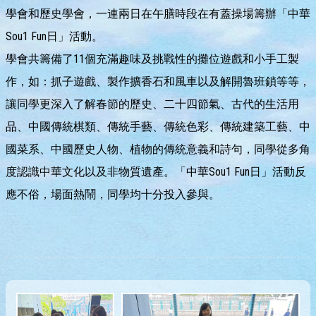
學會和歷史學會，一連兩日在午膳時段在有蓋操場籌辦「中華
Sou1 Fun日」活動。
學會共籌備了11個充滿趣味及挑戰性的攤位遊戲和小手工製
作，如：抓子遊戲、製作擴香石和風車以及解開魯班鎖等等，
讓同學更深入了解春節的歷史、二十四節氣、古代的生活用
品、中國傳統棋類、傳統手藝、傳統色彩、傳統建築工藝、中
國菜系、中國歷史人物、植物的傳統意義和詩句，同學從多角
度認識中華文化以及非物質遺產。「中華Sou1 Fun日」活動反
應不俗，場面熱鬧，同學均十分投入參與。