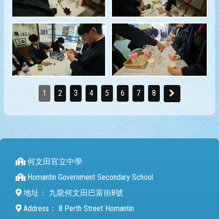
1
2
3
4
5
6
7
8
何文田官立中學
Homantin Government Secondary School
地址：
九龍何文田巴富街8號
Address：
8 Perth Street Homantin