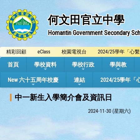
何文田官立中學
Homantin Government Secondary Sch
精彩回顧
eClass
校園電視台
2024/25學年「
首頁
學校資料
學校行政
學與教
New 六十五周年校慶
連結
2024/25
中一新生入學簡介會及資訊日
2024-11-30 (星期六)