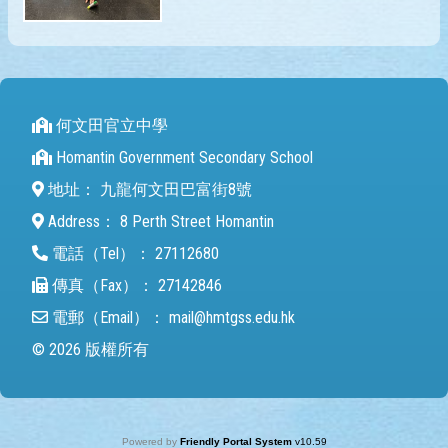
何文田官立中學
Homantin Government Secondary School
地址：
九龍何文田巴富街8號
Address：
8 Perth Street Homantin
電話（Tel）：
27112680
傳真（Fax）：
27142846
電郵（Email）：
mail@hmtgss.edu.hk
© 2026 版權所有
Powered by
Friendly Portal System
v
10.59