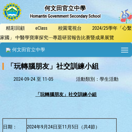
何文田官立中學
Homantin Government Secondary School
精彩回顧
eClass
校園電視台
2024/25學年「心繫
家國」 中醫學寶庫探究---專題研習報告比賽暨成果展覽
T
何文田官立中學
「玩轉腦朋友」社交訓練小組
2024-09-24 至 11-05
活動類別：學生活動
「玩轉腦朋友」社
交訓練小組
日期：
2024年9月24日至11月5日（共4節）