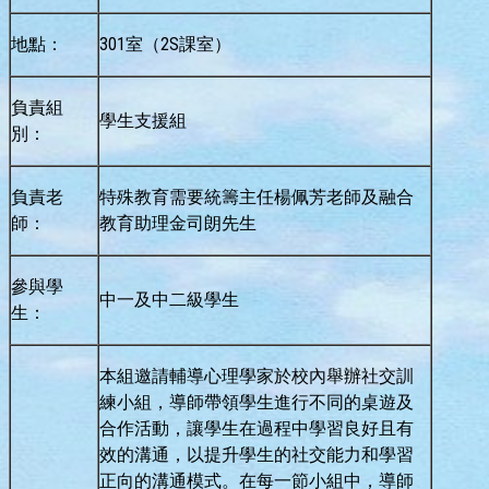
地點：
301室（2S課室）
負責組
學生支援組
別：
負責老
特殊教育需要統籌主任楊佩芳老師及融合
師：
教育助理金司朗先生
參與學
中一及中二級學生
生：
本組邀請輔導心理學家於校內舉辦社交訓
練小組，導師帶領學生進行不同的桌遊及
合作活動，讓學生在過程中學習良好且有
效的溝通，以提升學生的社交能力和學習
正向的溝通模式。在每一節小組中，導師