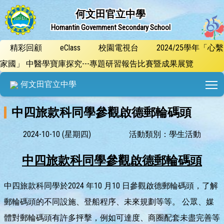
何文田官立中學
Homantin Government Secondary School
精彩回顧
eClass
校園電視台
2024/25學年「心繫
家國」 中醫學寶庫探究---專題研習報告比賽暨成果展覽
T
何文田官立中學
中四旅款科同學參觀啟德郵輪碼頭
2024-10-10 (星期四)
活動類別：學生活動
中四旅款科同學參觀啟德郵輪碼頭
中四旅款科同學於2024 年10 月10 日參觀啟德郵輪碼頭，了解
郵輪碼頭的不同設施、登船程序、未來規劃等等。 公眾、媒
體對郵輪碼頭有許多抨擊，例如可達度、商圈配套未盡完善等