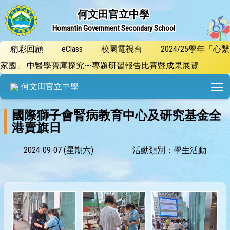
何文田官立中學
Homantin Government Secondary School
精彩回顧
eClass
校園電視台
2024/25學年「心繫
家國」 中醫學寶庫探究---專題研習報告比賽暨成果展覽
T
何文田官立中學
國際獅子會腎病教育中心及研究基金全
港賣旗日
2024-09-07 (星期六)
活動類別：學生活動