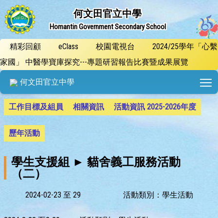
何文田官立中學
Homantin Government Secondary School
精彩回顧
eClass
校園電視台
2024/25學年「心繫
家國」 中醫學寶庫探究---專題研習報告比賽暨成果展覽
T
何文田官立中學
工作目標及組員
相關資訊
活動資訊 2025-2026年度
歷年活動
學生支援組 ► 貓舍義工服務活動
（二）
2024-02-23 至 29
活動類別：學生活動