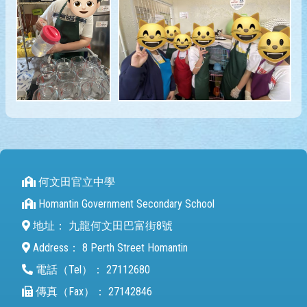
何文田官立中學
Homantin Government Secondary School
地址：
九龍何文田巴富街8號
Address：
8 Perth Street Homantin
電話（Tel）：
27112680
傳真（Fax）：
27142846