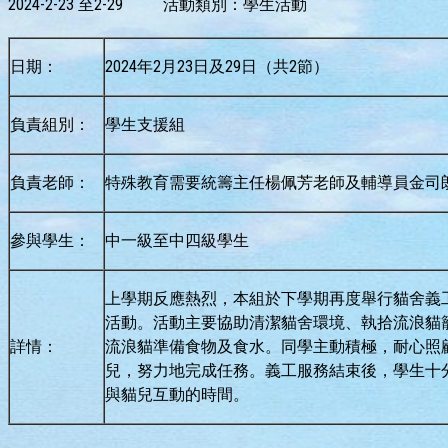
2024-2-23 至2-29 活動類別：學生活動
日期：
2024年2月23日及29日（共2節）
負責組別：
學生支援組
負責老師：
特殊教育需要統籌主任楊佩芳老師及輔導員金司
參與學生：
中一級至中四級學生
上學期反應熱烈，本組於下學期再度舉行貓舍義
活動。活動主要協助清潔貓舍環境、執拾流浪貓
詳情：
流浪貓準備食物及食水。同學主動積極，耐心照
兒，努力地完成任務。義工服務結束後，學生十
與貓兒互動的時間。