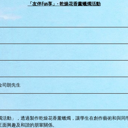
「友伴
Fun
享」-
乾燥花香薰蠟燭活動
金司朗先生
薰蠟燭活動」，透過製作乾燥花香薰蠟燭，讓學生在創作藝術和與同
正面興趣及和諧的朋輩關係。