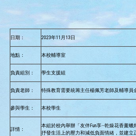
日期：
2023年11月13日
地點：
本校輔導室
負責組別：
學生支援組
負責老師：
特殊教育需要統籌主任楊佩芳老師及輔導員
參與學生：
本校學生
本組於校內舉辦「友伴Fun享--乾燥花香
詳情：
抒發生活上的壓力和減低負面情緒，並建立