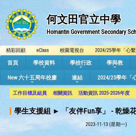
何文田官立中學
Homantin Government Secondary Sch
精彩回顧
eClass
校園電視台
2024/25學年「
首頁
學校資料
學校行政
學與教
New 六十五周年校慶
連結
2024/25
工作目標及組員
相關資訊
活動資訊 2025-2026年度
學生支援組 ► 「友伴Fun享」 - 乾
2023-11-13 (星期一)