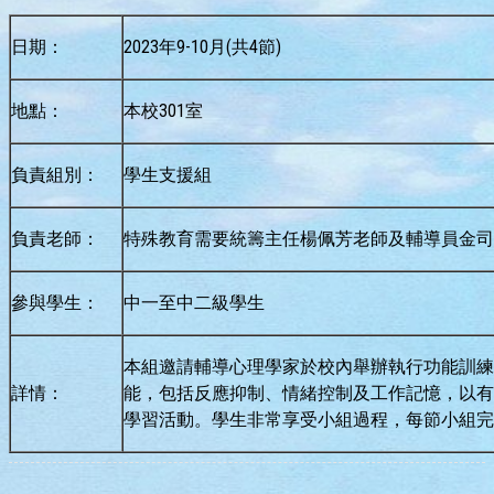
日期：
2023年9-10月(共4節)
地點：
本校301室
負責組別：
學生支援組
負責老師：
特殊教育需要統籌主任楊佩芳老師及輔導員金司
參與學生：
中一至中二級學生
本組邀請輔導心理學家於校內舉辦執行功能訓練
詳情：
能，包括反應抑制、情緒控制及工作記憶，以有
學習活動。學生非常享受小組過程，每節小組完