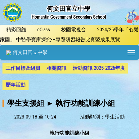
何文田官立中學
Homantin Government Secondary School
精彩回顧
eClass
校園電視台
2024/25學年「心繫
家國」 中醫學寶庫探究---專題研習報告比賽暨成果展覽
T
何文田官立中學
工作目標及組員
相關資訊
活動資訊 2025-2026年度
歷年活動
學生支援組 ► 執行功能訓練小組
2023-09-18 至 10-24
活動類別：學生活動
執行功能訓練小組