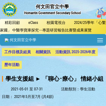
何文田官立中學
Homantin Government Secondary School
精彩回顧
eClass
校園電視台
2024/25學年「心繫
家國」 中醫學寶庫探究---專題研習報告比賽暨成果展覽
T
何文田官立中學
工作目標及組員
相關資訊
活動資訊 2025-2026年度
歷年活動
學生支援組 ► 「聊心･療心」 情緒小組
2021-05-01 至 07-31
活動類別：學生活動
日期：
2021年5月至7月 (共4節)