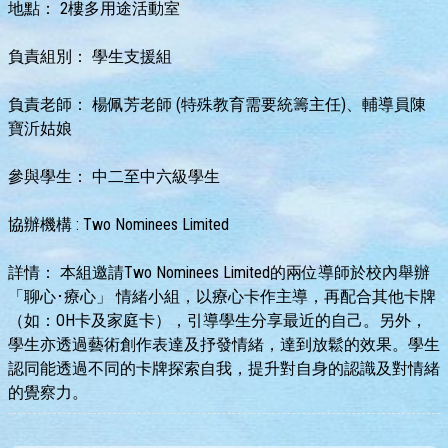
地點：
2樓多用途活動室
負責組別：
學生支援組
負責老師：
楊佩芳老師 (特殊教育需要統籌主任)、輔導員陳
寶沂姑娘
參與學生：
中二至中六級學生
協辦機構 :
Two Nominees Limited
詳情：
本組邀請Two Nominees Limited的兩位導師於校內舉辦
「聊心･療心」 情緒小組，以療心卡作主導，再配合其他卡牌
（如：OH卡及家庭卡），引導學生分享最近的自己。另外，
學生亦透過藝術創作表達及抒發情緒，達到放鬆的效果。學生
認同能透過不同的卡牌探索自我，提升對自身的認識及對情緒
的覺察力。