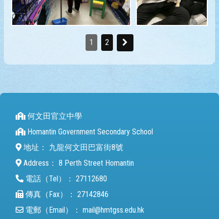
1
2
何文田官立中學
Homantin Government Secondary School
地址：
九龍何文田巴富街8號
Address：
8 Perth Street Homantin
電話（Tel）：
27112680
傳真（Fax）：
27142846
電郵（Email）：
mail@hmtgss.edu.hk