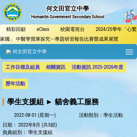
何文田官立中學
Homantin Government Secondary School
精彩回顧
eClass
校園電視台
2024/25學年「心繫
家國」 中醫學寶庫探究---專題研習報告比賽暨成果展覽
T
何文田官立中學
工作目標及組員
相關資訊
活動資訊 2025-2026年度
歷年活動
學生支援組 ► 貓舍義工服務
2022-08-01 (星期一)
活動類別：學生活動
日期：
2022年8月 (共3節)
負責組別：
學生支援組