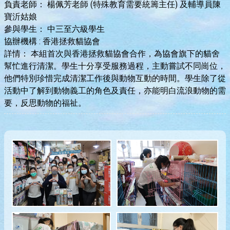
負責老師：
楊佩芳老師 (特殊教育需要統籌主任) 及輔導員陳
寶沂姑娘
參與學生：
中三至六級學生
協辦機構 :
香港拯救貓協會
詳情：
本組首次與香港拯救貓協會合作，為協會旗下的貓舍
幫忙進行清潔。學生十分享受服務過程，主動嘗試不同崗位，
他們特別珍惜完成清潔工作後與動物互動的時間。學生除了從
活動中了解到動物義工的角色及責任，亦能明白流浪動物的需
要，反思動物的福祉。