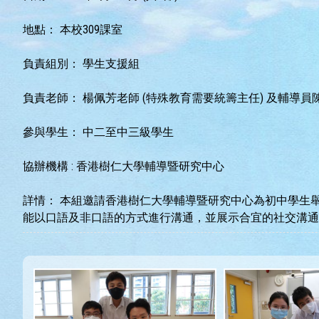
地點：
本校309課室
負責組別：
學生支援組
負責老師：
楊佩芳老師 (特殊教育需要統籌主任) 及輔導員
參與學生：
中二至中三級學生
協辦機構 :
香港樹仁大學輔導暨研究中心
詳情：
本組邀請香港樹仁大學輔導暨研究中心為初中學生舉辦「
能以口語及非口語的方式進行溝通，並展示合宜的社交溝通