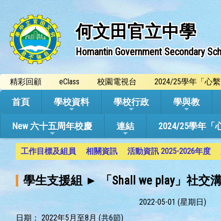
何文田官立中學
Homantin Government Secondary Sch
精彩回顧
eClass
校園電視台
2024/25學年「
首頁
學校資料
學校行政
學與教
New 六十五周年校慶
連結
2024/25
工作目標及組員
相關資訊
活動資訊 2025-2026年度
學生支援組 ► 「Shall we play」社
2022-05-01 (星期日)
日期：
2022年5月至8月 (共6節)