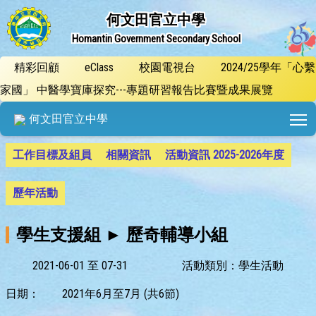
何文田官立中學
Homantin Government Secondary School
精彩回顧
eClass
校園電視台
2024/25學年「心繫
家國」 中醫學寶庫探究---專題研習報告比賽暨成果展覽
T
何文田官立中學
工作目標及組員
相關資訊
活動資訊 2025-2026年度
歷年活動
學生支援組 ► 歷奇輔導小組
2021-06-01 至 07-31
活動類別：學生活動
日期：
2021年6月至7月 (共6節)