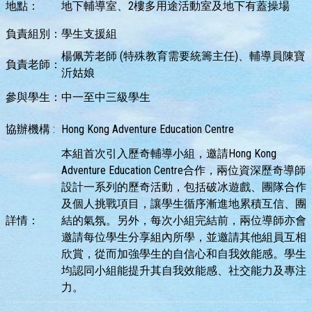
地點：
地下輔導室、2樓多用途活動室及地下有蓋操場
負責組別：
學生支援組
楊佩芳老師 (特殊教育需要統籌主任)、輔導員陳寶
負責老師：
沂姑娘
參與學生：
中一至中三級學生
協辦機構 :
Hong Kong Adventure Education Centre
本組首次引入歷奇輔導小組，邀請Hong Kong
Adventure Education Centre合作，兩位資深歷奇導師
設計一系列的歷奇活動，包括破冰遊戲、團隊合作
及個人挑戰項目，讓學生循序漸進地累積互信、團
詳情：
結的氣氛。另外，每次小組完結前，兩位導師亦會
邀請每位學生分享組內所學，並邀請其他組員互相
欣賞，從而加強學生的自信心和自我效能感。學生
均認同小組能提升其自我效能感、社交能力及專注
力。