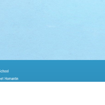
School
eet Homantin
（Fax）：
27142846
電郵（Email）：