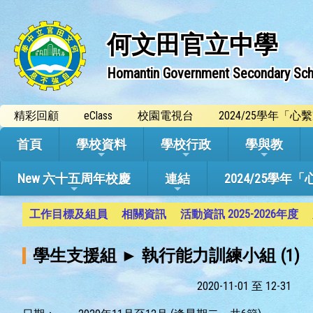
何文田官立中學
Homantin Government Secondary Sch
精彩回顧
eClass
校園電視台
2024/25學年「
首頁
學校資料
學校行政
學與教
New 六十五周年校慶
連結
2024/25
工作目標及組員
相關資訊
活動資訊 2025-2026年度
學生支援組 ► 執行能力訓練小組 (1)
2020-11-01 至 12-31