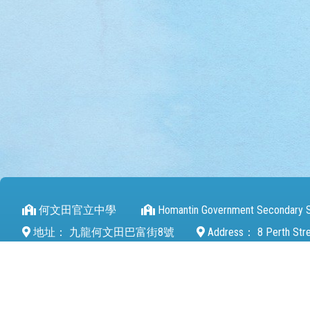
何文田官立中學
Homantin Government Secondary 
地址：
九龍何文田巴富街8號
Address：
8 Perth Str
電話（Tel）：
27112680
傳真