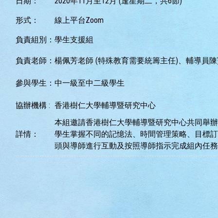
日期：
2020年11月至12月 (逢星期二，共6節)
形式：
線上平台Zoom
負責組別：
學生支援組
負責老師：
楊佩芳老師 (特殊教育需要統籌主任)、輔導員
參與學生：
中一級至中二級學生
協辦機構 :
香港樹仁大學輔導暨研究中心
本組邀請香港樹仁大學輔導暨研究中心共同舉辦
詳情：
學生掌握不同的記憶法、時間管理策略、目標訂
頭與導師進行互動及按照導師指示完成組內任務