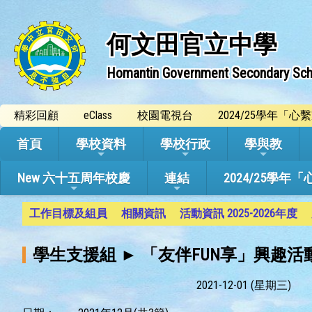
何文田官立中學
Homantin Government Secondary Sch
精彩回顧
eClass
校園電視台
2024/25學年「
首頁
學校資料
學校行政
學與教
New 六十五周年校慶
連結
2024/25
工作目標及組員
相關資訊
活動資訊 2025-2026年度
學生支援組 ► 「友伴FUN享」興趣活
2021-12-01 (星期三)