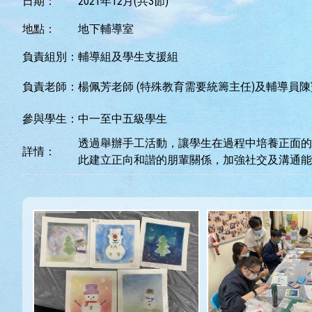
日期：
2021年12月(共3節)
地點：
地下輔導室
負責組別：
輔導組及學生支援組
負責老師：
楊佩芳老師 (特殊教育需要統籌主任)及輔導員
參與學生：
中一至中五級學生
透過舉辦手工活動，讓學生在過程中培養正面的
詳情：
此建立正向和諧的朋輩關係，加強社交及溝通能