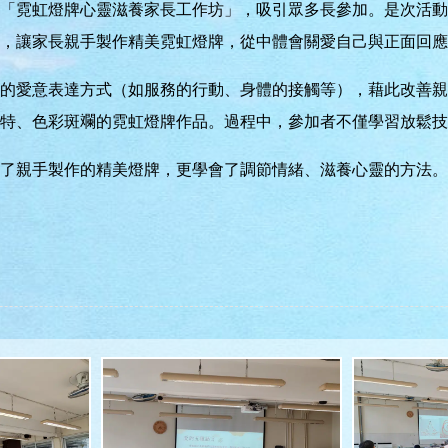
利舉行「霓虹燈牌心靈滋養家長工作坊」，吸引眾多長參加。是次活
，讓家長親手製作精美霓虹燈牌，從中體會關愛自己與正面回應
的愛意表達方式（如服務的行動、身體的接觸等），藉此改善親
特、色彩斑斕的霓虹燈牌作品。過程中，參加者不僅學習放鬆技
了親手製作的精美燈牌，更學會了調節情緒、滋養心靈的方法。