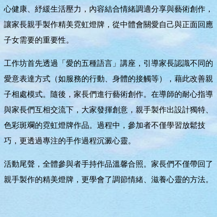
心健康、紓緩生活壓力，內容結合情緒調適分享與藝術創作，
讓家長親手製作精美霓虹燈牌，從中體會關愛自己與正面回應
子女需要的重要性。
工作坊首先透過「愛的五種語言」講座，引導家長認識不同的
愛意表達方式（如服務的行動、身體的接觸等），藉此改善親
子相處模式。隨後，家長們進行藝術創作。在導師的耐心指導
與家長們互相交流下，大家發揮創意，親手製作出設計獨特、
色彩斑斕的霓虹燈牌作品。過程中，參加者不僅學習放鬆技
巧，更透過專注的手作過程沉澱心靈。
活動尾聲，全體參與者手持作品溫馨合照。家長們不僅帶回了
親手製作的精美燈牌，更學會了調節情緒、滋養心靈的方法。