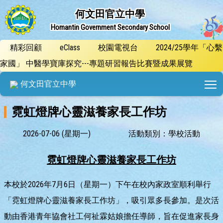
何文田官立中學
Homantin Government Secondary School
精彩回顧
eClass
校園電視台
2024/25學年「心繫
家國」 中醫學寶庫探究---專題研習報告比賽暨成果展覽
T
何文田官立中學
霓虹燈牌心靈滋養家長工作坊
2026-07-06 (星期一)
活動類別：學校活動
霓虹燈牌心靈滋養家長工作坊
本校於2026年7月6日（星期一）下午在校內家政室順利舉行
「霓虹燈牌心靈滋養家長工作坊」，吸引眾多長參加。是次活
動由香港青年協會社工何祉霖姑娘擔任導師，旨在促進家長身