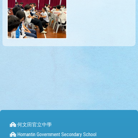
何文田官立中學
Homantin Government Secondary School