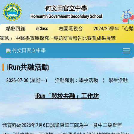
何文田官立中學
Homantin Government Secondary School
精彩回顧
eClass
校園電視台
2024/25學年「心繫
家國」 中醫學寶庫探究---專題研習報告比賽暨成果展覽
T
何文田官立中學
iRun共融活動
2026-07-06 (星期一)
活動類別：學校活動
¦
學生活動
iRun
「與校共融」工作坊
體育科於2026年7月6日誠邀東華三院為中一及中二級舉辦