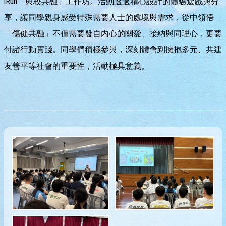
iRun「與校共融」工作坊。活動透過精心設計的體驗遊戲與分
享，讓同學親身感受特殊需要人士的處境與需求，從中領悟
「傷健共融」不僅需要發自內心的關愛、接納與同理心，更要
付諸行動實踐。同學們積極參與，深刻體會到擁抱多元、共建
友善平等社會的重要性，活動極具意義。