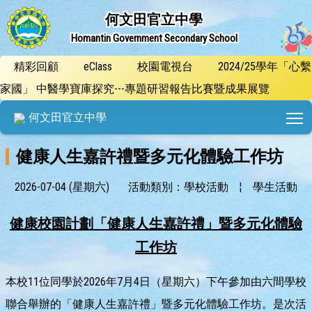
何文田官立中學
Homantin Government Secondary School
精彩回顧
eClass
校園電視台
2024/25學年「心繫
家國」 中醫學寶庫探究---專題研習報告比賽暨成果展覽
T
何文田官立中學
健康人生嘉許禮暨多元化體驗工作坊
2026-07-04 (星期六)
活動類別：學校活動
¦
學生活動
健康校園計劃
「健康人生嘉許禮」
暨多元化體驗
工作坊
本校11位同學於2026年7月4日（星期六）下午參加由六間學校
聯合舉辦的「健康人生嘉許禮」暨多元化體驗工作坊。是次活