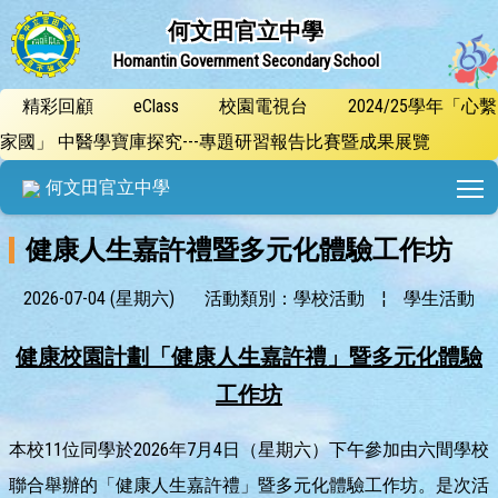
何文田官立中學
Homantin Government Secondary School
精彩回顧
eClass
校園電視台
2024/25學年「心繫
家國」 中醫學寶庫探究---專題研習報告比賽暨成果展覽
T
何文田官立中學
健康人生嘉許禮暨多元化體驗工作坊
2026-07-04 (星期六)
活動類別：學校活動
¦
學生活動
健康校園計劃
「健康人生嘉許禮」
暨多元化體驗
工作坊
本校11位同學於2026年7月4日（星期六）下午參加由六間學校
聯合舉辦的「健康人生嘉許禮」暨多元化體驗工作坊。是次活