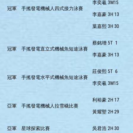
李奕羲 3M15
冠軍
手搖發電機械人四式接力泳賽
李嘉豪 3H 13
葉嘉熙 3H 30
蔡銘增 5T 1
冠軍
手搖發電直立式機械魚短途泳賽
李嘉豪 3H 13
莊俊熙 5T 6
冠軍
手搖發電水平式機械魚短途泳賽
李奕羲 3M15
利裕豪 2H 17
亞軍
手搖發電機械人拉雪橇比賽
黃耀塱 2H 29
亞軍
星球探索比賽
吳君浩 2H 30