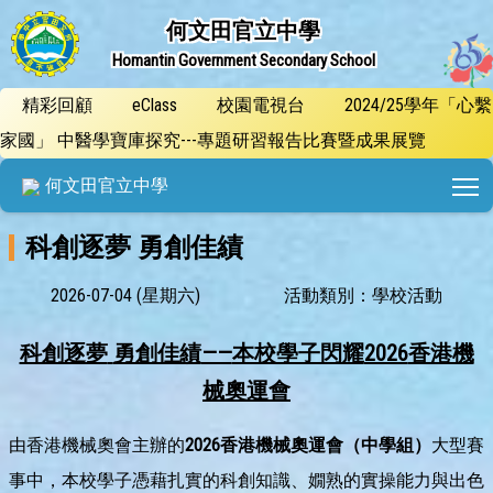
何文田官立中學
Homantin Government Secondary School
精彩回顧
eClass
校園電視台
2024/25學年「心繫
家國」 中醫學寶庫探究---專題研習報告比賽暨成果展覽
T
何文田官立中學
科創逐夢 勇創佳績
2026-07-04 (星期六)
活動類別：學校活動
科創逐夢
勇創佳績
——
本校學子閃耀
2026
香港機
械奧運會
由香港機械奧會主辦的
2026
香港機械奧運會（中學組）
大型賽
事中，本校學子憑藉扎實的科創知識、嫺熟的實操能力與出色