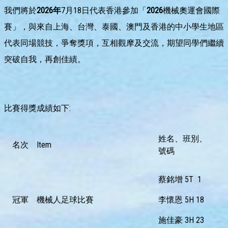
我們將於
2026
年
7月18日代表香港參加「
2026
機械奧運會國際
賽」，與來自上海、台灣、泰國、澳門及香港的中小學生地區
代表同場競技，爭奪獎項，互相觀摩及交流，期望同學們繼續
突破自我，再創佳績。
比賽得獎成績如下:
姓名、班別、
名次
Item
號碼
蔡銘增 5T 1
冠軍
機械人足球比賽
李懷恩 5H 18
施佳豪 3H 23