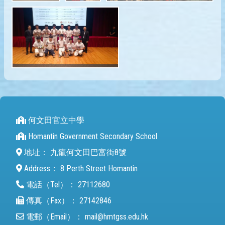
何文田官立中學
Homantin Government Secondary School
地址：
九龍何文田巴富街8號
Address：
8 Perth Street Homantin
電話（Tel）：
27112680
傳真（Fax）：
27142846
電郵（Email）：
mail@hmtgss.edu.hk