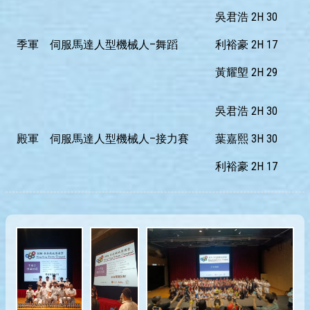
吳君浩 2H 30
季軍
伺服馬達人型機械人–舞蹈
利裕豪 2H 17
黃耀塱 2H 29
吳君浩 2H 30
殿軍
伺服馬達人型機械人–接力賽
葉嘉熙 3H 30
利裕豪 2H 17