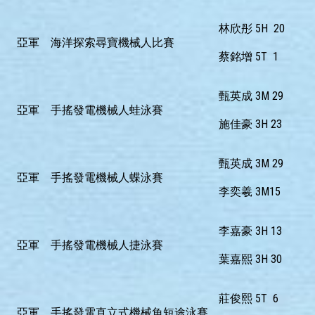
林欣彤 5H 20
亞軍
海洋探索尋寶機械人比賽
蔡銘增 5T 1
甄英成 3M 29
亞軍
手搖發電機械人蛙泳賽
施佳豪 3H 23
甄英成 3M 29
亞軍
手搖發電機械人蝶泳賽
李奕羲 3M15
李嘉豪 3H 13
亞軍
手搖發電機械人捷泳賽
葉嘉熙 3H 30
莊俊熙 5T 6
亞軍
手搖發電直立式機械魚短途泳賽