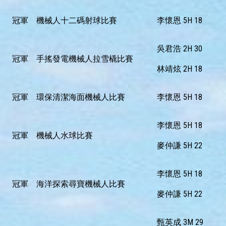
冠軍
機械人十二碼射球比賽
李懷恩 5H 18
吳君浩 2H 30
冠軍
手搖發電機械人拉雪橇比賽
林靖炫 2H 18
冠軍
環保清潔海面機械人比賽
李懷恩 5H 18
李懷恩 5H 18
冠軍
機械人水球比賽
麥仲謙 5H 22
李懷恩 5H 18
冠軍
海洋探索尋寶機械人比賽
麥仲謙 5H 22
甄英成 3M 29