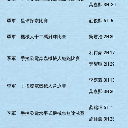
葉嘉熙 3H 30
季軍
星球探索比賽
莊俊熙 5T 6
季軍
機械人十二碼射球比賽
吳君浩 2H 30
利裕豪 2H 17
季軍
手搖發電蟲蟲機械人短跑比賽
黃耀塱 2H 29
李嘉豪 3H 13
季軍
手搖發電機械人背泳賽
葉嘉熙 3H 30
蔡銘增 5T 1
季軍
手搖發電水平式機械魚短途泳賽
施佳豪 3H 23