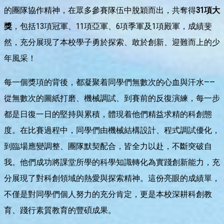
的團隊協作精神，在眾多參賽隊伍中脫穎而出，共奪得
31
項大
獎
，包括13項冠軍、11項亞軍、6項季軍及1項殿軍，成績斐
然，充分展現了本校學子勇於探索、敢於創新、迎難而上的少
年風采！
每一個獎項的背後，都凝聚着同學們無數次的心血與汗水——
從無數次的圖紙打磨、機械調試、到賽前的反復演練，每一步
都是日復一日的堅持與累積，體現着他們精益求精的科創態
度。在比賽過程中，同學們由機械結構設計、程式調試優化，
到臨場應變調整、團隊默契配合，皆全力以赴，不斷突破自
我。他們成功將課堂所學的科學知識轉化為實踐創新能力，充
分展現了對科創領域的熱愛與探索精神。這份亮眼的成績單，
不僅是對同學們個人努力的充分肯定，更是本校深耕科創教
育、踐行素質教育的豐碩成果。