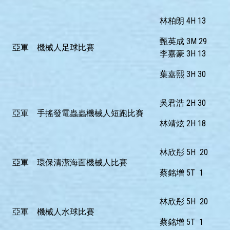
林柏朗 4H 13
甄英成 3M 29
亞軍
機械人足球比賽
李嘉豪 3H 13
葉嘉熙 3H 30
吳君浩 2H 30
亞軍
手搖發電蟲蟲機械人短跑比賽
林靖炫 2H 18
林欣彤 5H 20
亞軍
環保清潔海面機械人比賽
蔡銘增 5T 1
林欣彤 5H 20
亞軍
機械人水球比賽
蔡銘增 5T 1