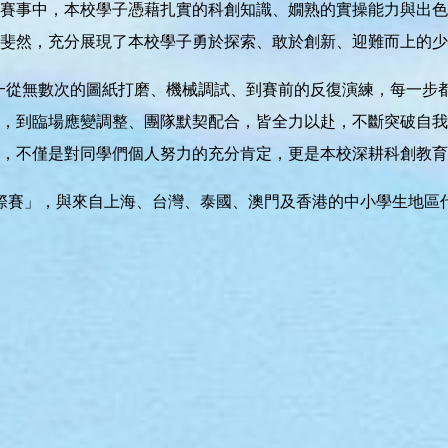
賽事中，本校學子憑藉扎實的科創知識、嫺熟的實操能力與出色
成績斐然，充分展現了本校學子勇於探索、敢於創新、迎難而上的
—從無數次的圖紙打磨、機械調試、到賽前的反復演練，每一步
，到臨場應變調整、團隊默契配合，皆全力以赴，不斷突破自我
，不僅是對同學們個人努力的充分肯定，更是本校深耕科創教育
際賽」，與來自上海、台灣、泰國、澳門及香港的中小學生地區