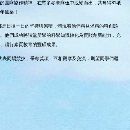
的團隊協作精神，在眾多參賽隊伍中脫穎而出，共奪得
31
項
少年風采！
都是日復一日的堅持與累積，體現着他們精益求精的科創態
。他們成功將課堂所學的科學知識轉化為實踐創新能力，充
、踐行素質教育的豐碩成果。
代表同場競技，爭奪獎項，互相觀摩及交流，期望同學們繼