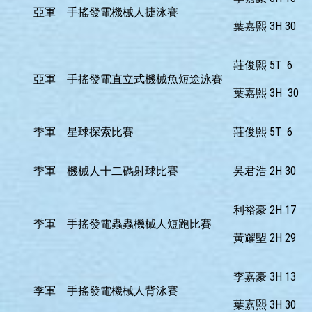
亞軍
手搖發電機械人捷泳賽
葉嘉熙 3H 30
莊俊熙 5T 6
亞軍
手搖發電直立式機械魚短途泳賽
葉嘉熙 3H 30
季軍
星球探索比賽
莊俊熙 5T 6
季軍
機械人十二碼射球比賽
吳君浩 2H 30
利裕豪 2H 17
季軍
手搖發電蟲蟲機械人短跑比賽
黃耀塱 2H 29
李嘉豪 3H 13
季軍
手搖發電機械人背泳賽
葉嘉熙 3H 30