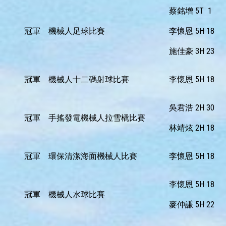
蔡銘增 5T 1
冠軍
機械人足球比賽
李懷恩 5H 18
施佳豪 3H 23
冠軍
機械人十二碼射球比賽
李懷恩 5H 18
吳君浩 2H 30
冠軍
手搖發電機械人拉雪橇比賽
林靖炫 2H 18
冠軍
環保清潔海面機械人比賽
李懷恩 5H 18
李懷恩 5H 18
冠軍
機械人水球比賽
麥仲謙 5H 22