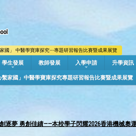
ool
心繫家國」 中醫學寶庫探究---專題研習報告比賽暨成果展覽
學生發展
教師發展
入學申請
升學資訊
學年「心繫家國」中醫學寶庫探究專題研習報告比賽暨成果展覽
創逐夢
勇創佳績
——
本校學子閃耀
2026
香港機械奧