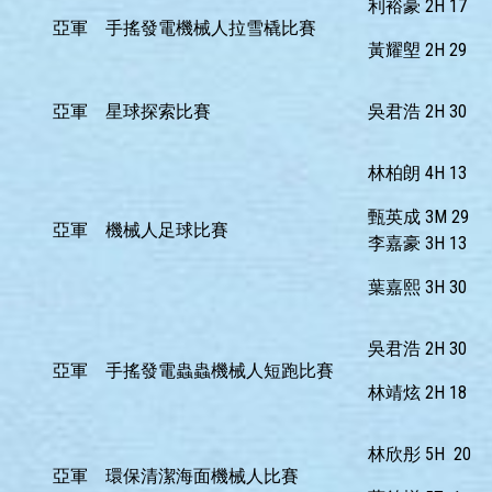
利裕豪 2H 17
亞軍
手搖發電機械人拉雪橇比賽
黃耀塱 2H 29
亞軍
星球探索比賽
吳君浩 2H 30
林柏朗 4H 13
甄英成 3M 29
亞軍
機械人足球比賽
李嘉豪 3H 13
葉嘉熙 3H 30
吳君浩 2H 30
亞軍
手搖發電蟲蟲機械人短跑比賽
林靖炫 2H 18
林欣彤 5H 20
亞軍
環保清潔海面機械人比賽