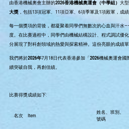
由香港機械奧會主辦的
2026
香港機械奧運會（中學組）
大型
大獎
，包括13項冠軍、11項亞軍、6項季軍及1項殿軍，
每一個獎項的背後，都凝聚着同學們無數次的心血與汗水—
度。在比賽過程中，同學們由機械結構設計、程式調試優化
分展現了對科創領域的熱愛與探索精神。這份亮眼的成績單
我們將於
2026
年
7月18日代表香港參加「
2026
機械奧運會國
續突破自我，再創佳績。
比賽得獎成績如下:
姓名、班別、
名次
Item
號碼