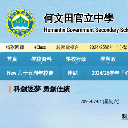
何文田官立中學
Homantin Government Secondary Sch
精彩回顧
eClass
校園電視台
2024/25學年「
首頁
學校資料
學校行政
學與教
New 六十五周年校慶
連結
2024/25
科創逐夢 勇創佳績
2026-07-04 (星期六)
科