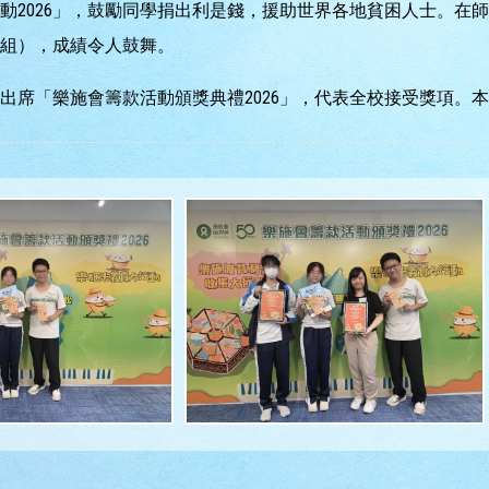
026」，鼓勵同學捐出利是錢，援助世界各地貧困人士。在師生及
組），成績令人鼓舞。
3日出席「樂施會籌款活動頒獎典禮2026」，代表全校接受獎項