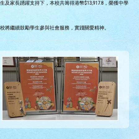
家長踴躍支持下，本校共籌得港幣$13,917.8，榮獲中學
。本校將繼續鼓勵學生參與社會服務，實踐關愛精神。