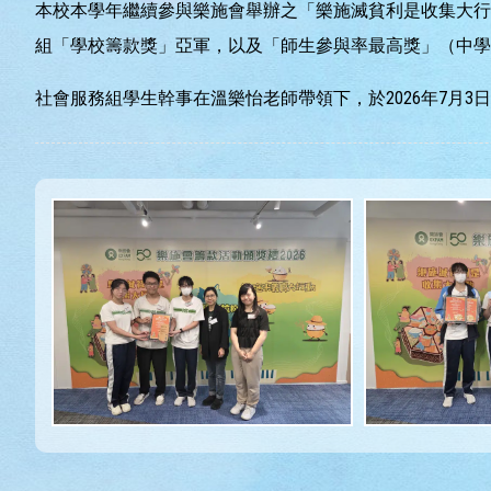
本校本學年繼續參與樂施會舉辦之「樂施滅貧利是收集大行動2
組「學校籌款獎」亞軍，以及「師生參與率最高獎」（中學
社會服務組學生幹事在溫樂怡老師帶領下，於2026年7月