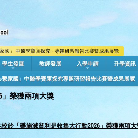
ool
心繫家國」 中醫學寶庫探究---專題研習報告比賽暨成果展覽
學生發展
教師發展
入學申請
升學資訊
學年「心繫家國」中醫學寶庫探究專題研習報告比賽暨成果展覽
6」榮獲兩項大獎
本校於「樂施滅貧利是收集大行動
2026
」榮獲兩項大