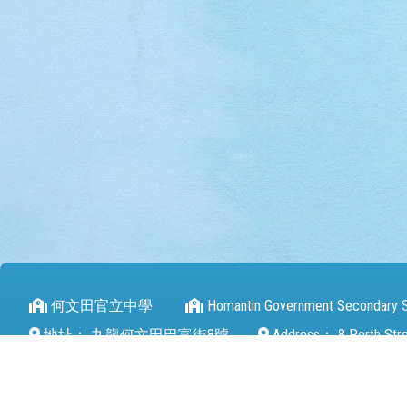
何文田官立中學
Homantin Government Secondary 
地址：
九龍何文田巴富街8號
Address：
8 Perth Str
電話（Tel）：
27112680
傳真