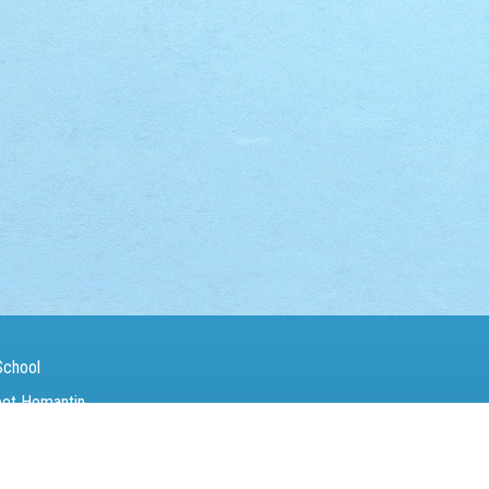
School
eet Homantin
（Fax）：
27142846
電郵（Email）：