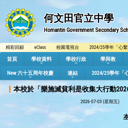
何文田官立中學
Homantin Government Secondary Sch
精彩回顧
eClass
校園電視台
2024/25學年「
首頁
學校資料
學校行政
學與教
New 六十五周年校慶
連結
2024/25
本校於「樂施滅貧利是收集大行動202
2026-07-03 (星期五)