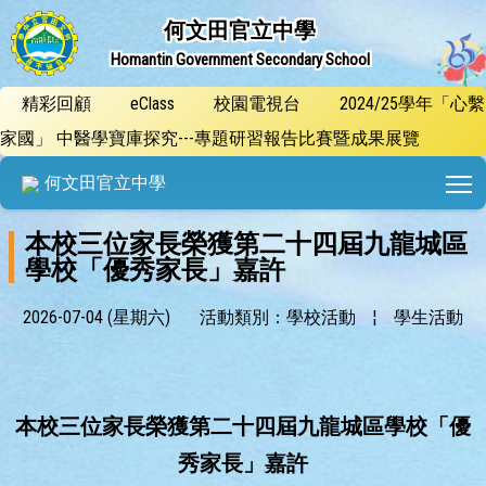
何文田官立中學
Homantin Government Secondary School
精彩回顧
eClass
校園電視台
2024/25學年「心繫
家國」 中醫學寶庫探究---專題研習報告比賽暨成果展覽
T
何文田官立中學
本校三位家長榮獲第二十四屆九龍城區
學校「優秀家長」嘉許
2026-07-04 (星期六)
活動類別：學校活動
¦
學生活動
本校三位家長榮獲第二十四屆九龍城區學校「優
秀家長」嘉許