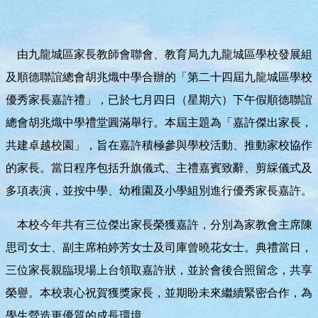
​ 由九龍城區家長教師會聯會、教育局九九龍城區學校發展組
及順德聯誼總會胡兆熾中學合辦的「第二十四屆九龍城區學校
優秀家長嘉許禮」，已於七月四日（星期六）下午假順德聯誼
總會胡兆熾中學禮堂圓滿舉行。本屆主題為「嘉許傑出家長，
共建卓越校園」，旨在嘉許積極參與學校活動、推動家校協作
的家長。當日程序包括升旗儀式、主禮嘉賓致辭、剪綵儀式及
多項表演，並按中學、幼稚園及小學組別進行優秀家長嘉許。
本校今年共有三位傑出家長榮獲嘉許，分別為家教會主席陳
思司女士、副主席柏婷芳女士及司庫曾曉花女士。典禮當日，
三位家長親臨現場上台領取嘉許狀，並於會後合照留念，共享
榮譽。本校衷心祝賀獲獎家長，並期盼未來繼續緊密合作，為
學生營造更優質的成長環境。