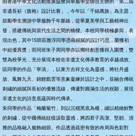
由香港中華文化活動推廣協會與華服學堂聯合主辦的「第二屆
非遺長衫（旗袍）設計比賽」，今年以「千絲萬旅」為主題，
鼓勵學生溯游中華服飾千年脈絡，從華夏美學與工藝精神出
發，搭建傳統與當代生活之間的橋樑。本校同學積極參與，表
現出色，其中1S班區雅淳同學憑藉細膩的設計巧思，榮獲初
中組優異獎；而同班朱子周同學亦以獨特創意獲得入圍獎，雙
雙為校爭光，充分展現本校在非遺文化傳承教育的卓越成效。
區同學的作品「寧清」，以東方吉祥文化為靈感，將牡丹盛
放、鳳舞九天、錦鯉戲雲等意象凝練於設計之中，並融合傳統
刺繡的細膩與長衫的優雅流線，傳遞對圓滿生活的祝願，展現
非遺文化的詩意底蘊與時代傳承。
朱同學的作品「梅蘭菊竹」則以沉穩黑底為襯，綴以精緻鮮艷
的刺繡，從中國傳統紋樣汲取靈感，將四君子高潔、堅韌、清
雅的品格融入服飾細節。作品透過疏密有致的布局與色彩對