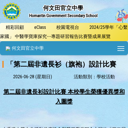
何文田官立中學
Homantin Government Secondary School
精彩回顧
eClass
校園電視台
2024/25學年「心繫
家國」 中醫學寶庫探究---專題研習報告比賽暨成果展覽
T
何文田官立中學
「第二屆非遺長衫（旗袍）設計比賽
2026-06-28 (星期日)
活動類別：學校活動
第二屆非遺長衫設計比賽 本校學生榮獲優異獎和
入圍獎