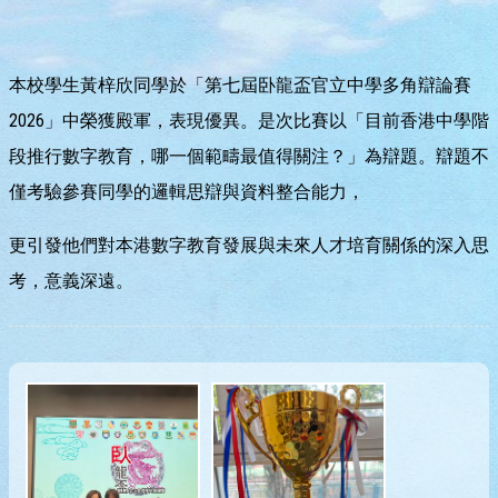
本校學生黃梓欣同學於「第七屆卧龍盃官立中學多角辯論賽
2026」中榮獲殿軍，表現優異。是次比賽以「目前香港中學階
段推行數字教育，哪一個範疇最值得關注？」為辯題。辯題不
僅考驗參賽同學的邏輯思辯與資料整合能力，
更引發他們對本港數字教育發展與未來人才培育關係的深入思
考，意義深遠。