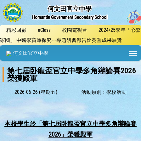
何文田官立中學
Homantin Government Secondary School
精彩回顧
eClass
校園電視台
2024/25學年「心繫
家國」 中醫學寶庫探究---專題研習報告比賽暨成果展覽
T
何文田官立中學
第七屆卧龍盃官立中學多角辯論賽2026
榮獲殿軍
2026-06-26 (星期五)
活動類別：學校活動
本校學生於「第七屆卧龍盃官立中學多角辯論賽
2026」榮獲殿軍