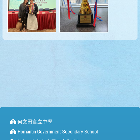
何文田官立中學
Homantin Government Secondary School